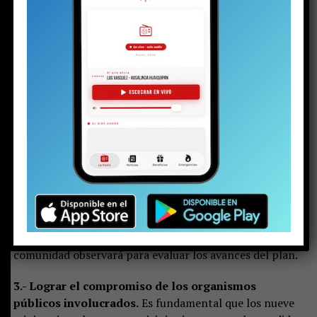
experiencia internacional indica que probablemente el
plazo sea mayor.
A continuación, expongo
algunos de los principales
desafíos que deberán abordarse
para el éxito del
plan:
1.- Definir el costo real del plan para el sector
público.
Actualmente solo se estiman los costos de
algunas medidas. El costo total podría superar los
US$100 millones, siendo la mayor inversión la
correspondiente a los planes maestros de aguas lluvias.
2.- Controlar las floraciones de algas tóxicas.
Este
será uno de los principales indicadores que la
comunidad observará para evaluar los avances del plan.
3.- Lograr el compromiso de los organismos
públicos involucrados.
Es fundamental que los nueve