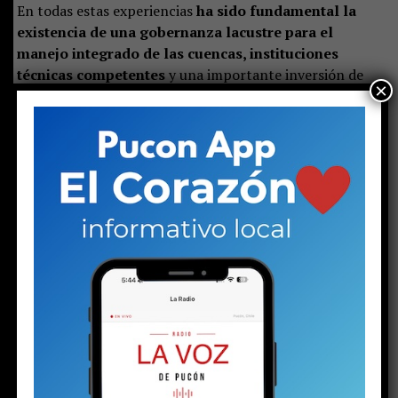
En todas estas experiencias
ha sido fundamental la
existencia de una gobernanza lacustre para el
manejo integrado de las cuencas, instituciones
técnicas competentes
y una importante inversión de
×
recursos públicos.
Es importante señalar que al lago Villarrica ingresan
aproximadamente 270 toneladas de fósforo al año.
De
ese total, un 52% corresponde a aportes de origen
natural y un 48% a fuentes de origen antrópico.
Dentro de estas últimas, el 54% proviene de las
pisciculturas,
el 25% de actividades agropecuarias y
forestales, y el 21% de fuentes urbanas.
El objetivo del plan es recuperar la calidad que tenía el
lago en el año 2000, l
o que implica reducir en cerca de
70 toneladas anuales la carga de fósforo que
actualmente recibe. Según las proyecciones, este
proceso tomaría alrededor de 15 años,
aunque la