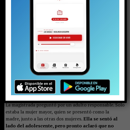
Pero en la justicia hay poco espacio para las emociones.
Minutos antes de esa escena, el joven, con cara de
niño, se presentó ante la jueza del Juzgado de
Garantía de Pucón. Con las esposas en sus muñecas,
vestía una parka negra y brillante, zapatillas, un
buzo gris y llevaba el pelo con corte degradado.
Su
rostro serio reflejaba preocupación y quizás algo de la
inocencia que todavía le queda.
La magistrada preguntó por un adulto responsable. Solo
estaba la mujer mayor, quien se presentó como la
madre, junto a las otras dos mujeres.
Ella se sentó al
lado del adolescente, pero pronto aclaró que no