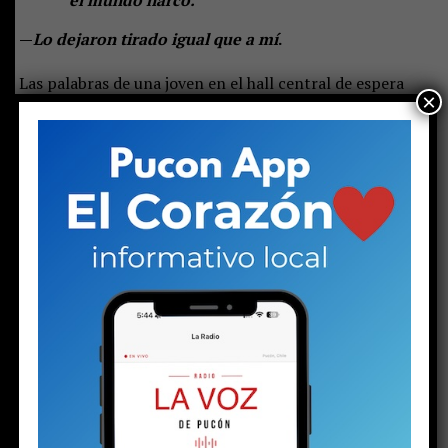
el mundo narco.
—
Lo dejaron tirado igual que a mí
.
Las palabras de una joven en el hall central de espera
×
del tribunal de Pucón suenan duras. Las escuchan otras
dos mujeres: una de mediana edad y otra mayor. Las tres
se muerden los labios, como haciendo un esfuerzo por
contener las lágrimas. Pero la mayor no puede.
Una
gota brota de sus ojos y rueda lentamente por su
mejilla, enrojecida por el frío invierno puconino. Su
rostro está endurecido. Se nota rabia, enojo e
impotencia. Quizás todo al mismo tiempo. Pero la
parte del enojo aumenta cuando un hombre llega a
su lado.
Ambos son los progenitores del
menor de 16
años detenido el martes
con un arma y drogas, en el
contexto de la investigación por la
riña escolar
viralizada hace algunas semanas. La audiencia de control
de detención en el juzgado de calle Arauco ya había
terminado. El padre llegó tarde. Al parecer, una vez más.