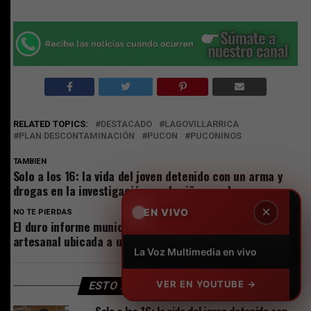
RELATED TOPICS:
DESTACADO
LAGOVILLARRICA
PLAN DESCONTAMINACIÓN
PUCON
PUCONINOS
TAMBIEN
Solo a los 16: la vida del joven detenido con un arma y
drogas en la investigación por la riña escolar
×
EN VIVO
NO TE PIERDAS
El duro informe municipal respecto a tradicional feria
artesanal ubicada a un costado del gimnasio
La Voz Multimedia en vivo
VER EN YOUTUBE →
ESTO PODRÍA GUSTARTE