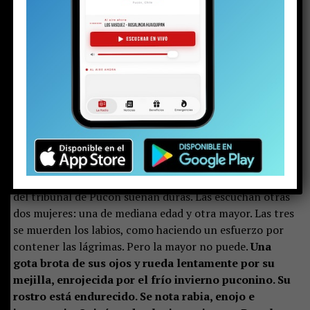
Arrendaba una pieza en el centro de Pucón. La
policía encontró un arma, balas, drogas y
dinero en efectivo. Pero no solo eso: también
halló la historia de un niño marcado por el
desarraigo familiar y, al parecer, capturado por
el mundo narco.
—
Lo dejaron tirado igual que a mí
.
Las palabras de una joven en el hall central de espera
del tribunal de Pucón suenan duras. Las escuchan otras
dos mujeres: una de mediana edad y otra mayor. Las tres
se muerden los labios, como haciendo un esfuerzo por
contener las lágrimas. Pero la mayor no puede.
Una
gota brota de sus ojos y rueda lentamente por su
mejilla, enrojecida por el frío invierno puconino. Su
rostro está endurecido. Se nota rabia, enojo e