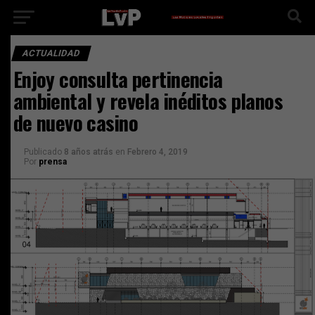
ACTUALIDAD
Enjoy consulta pertinencia
ambiental y revela inéditos planos
de nuevo casino
Publicado
8 años atrás
en
Febrero 4, 2019
Por
prensa