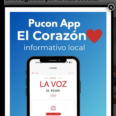
×
Publicado
1 día atrás
en
Agosto 5, 2026
Por
prensa