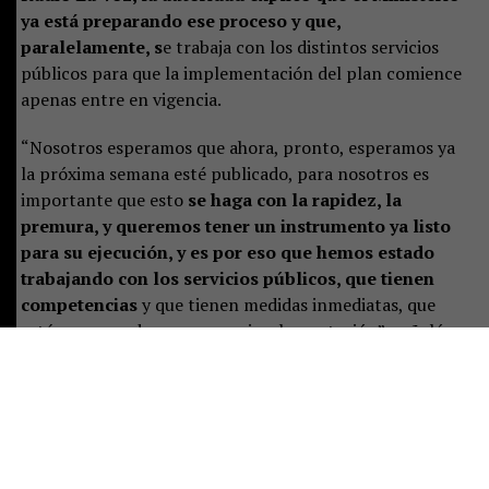
ya está preparando ese proceso y que,
paralelamente, s
e trabaja con los distintos servicios
públicos para que la implementación del plan comience
apenas entre en vigencia.
“Nosotros esperamos que ahora, pronto, esperamos ya
la próxima semana esté publicado, para nosotros es
importante que esto
se haga con la rapidez, la
premura, y queremos tener un instrumento ya listo
para su ejecución, y es por eso que hemos estado
trabajando con los servicios públicos, que tienen
competencias
y que tienen medidas inmediatas, que
estén preparados para ya su implementación”, señaló.
Castillo destacó que el plan representa un desafío de
largo plazo, pero aseguró que las instituciones ya están
preparando las primeras acciones:
“Es un tremendo
desafío, es un trabajo a largo plazo, pero que
sabemos se ha hecho de manera responsable
, y eso