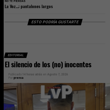
NO TE PIERDAS
La Voz…: pantalones largos
ESTO PODRÍA GUSTARTE
EDITORIAL
El silencio de los (no) inocentes
Publicado
14 horas atrás
en
Agosto 7, 2026
Por
prensa