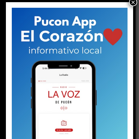
×
entonces callar deja de ser indiferencia para convertirse
en complicidad. Definitivamente, el silencio no nos hace
inocentes.
(
Hazte miembro de nuestro canal de Whatsapp y
recibe las noticias primero
)
Share this:
Facebook
X
RELATED TOPICS:
DELINCUENCIA
DESTACADO
EDITORIAL
NARCOTRÁFICO
PUCON
VIOLENCIA
NO TE PIERDAS