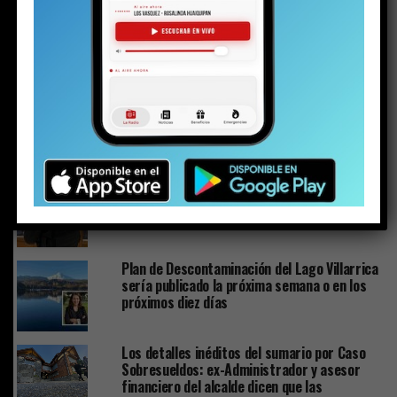
Mes de las Termas: una buena iniciativa
ESTO PODRÍA GUSTARTE
PuconApp completa su despliegue y ya está
disponible en Android
Solo a los 16: la vida del joven detenido con
un arma y drogas en la investigación por la
riña escolar
Plan de Descontaminación del Lago Villarrica
sería publicado la próxima semana o en los
próximos diez días
Los detalles inéditos del sumario por Caso
Sobresueldos: ex-Administrador y asesor
financiero del alcalde dicen que las