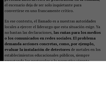
el escenario deja de ser solo inquietante para
convertirse en uno francamente crítico.
En ese contexto, el llamado es a nuestras autoridades
locales a ejercer el liderazgo que esta situación exige. Ya
no bastan las declaraciones,
las cuñas para los medios
o los comunicados en redes sociales. El problema
demanda acciones concretas, como, por ejemplo,
evaluar la instalación de detectores
de metales en los
establecimientos educacionales públicos, siempre
respetando los protocolos y la normativa vigente.
También es necesario preguntarse qué ocurrió con la
mesa de trabajo que se conformó en abril para enfrentar
la violencia escolar.
Tras los hechos conocidos esta
semana, surgen interrogantes inevitables: ¿se
elaboró algún informe? ¿Se sistematizaron
medidas?
¿La mesa volvió a sesionar? ¿Existen
conclusiones o propuestas concretas para abordar este