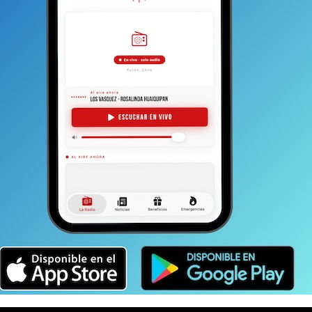
o o asesinándolo y haciéndolo desaparecer durante la
 disponen para su lujo”, se lee en el documento, el que
s derechos cambian las leyes o invocan aquellas de
ente para defender sus privilegios”.
o Ambientalista Intercultural (MAI) y que agrupa a otras
 Lago, Nielai Cullin, Secundarios de Pucón,
sindicatos de la zona lacustre y No + AFP)
; hizo un
onal que potencia el movimiento; también hicieron una
 dificultades ambientales y sociales que —según su
 más difícil, pues, nuestros esteros, ríos y lagos han
cio han hecho vista gorda a que este bien
es un
 lo mismo debiese ser de todos/as; también
gráfico descontrolado basado en la especulación,
s de cuicos para que instalen su segunda vivienda