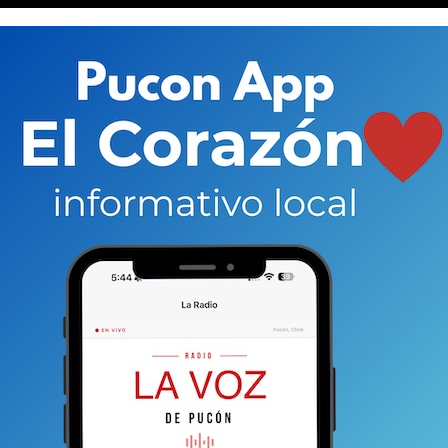
 cosas emplazan, también, al alcalde Carlos Barra a
 de manifestantes.
o que se considera como la “violencia de Estado” de parte
ilitar el movimiento.
“La violencia desatada por el
s, no ha sido un acto gratuito si no que obedece
 que algunos poseen todos los derechos, mientras
angre para mantener los privilegios de ese grupo
 postura de patrón de fundo ya que así ha desarrollado