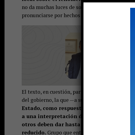
no da muchas luces de solucionarse. Entre otras
pronunciarse por hechos de violencia en contra
El texto, en cuestión, parte con una crítica a l
del gobierno, la que —a su juicio— trata de deb
Estado, como respuesta a nuestras demanda
a una interpretación de la sociedad en la
otros deben dar hasta su última gota de s
reducido.
Grupo que entiende al país desde una