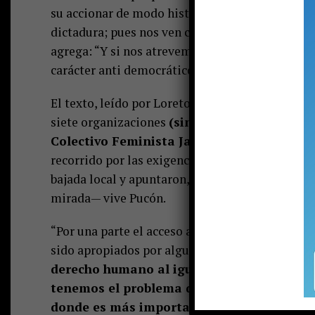
su accionar de modo histórico apaleando al rot
dictadura; pues nos ven como un ganado del cual
agrega: “Y si nos atrevemos a reclamar nuestro
carácter anti democrático construidas expresam
El texto, leído por Loreto Lagos del Movimient
siete organizaciones
(sindicato del Hotel del
Colectivo Feminista Janequeo, profesores, 
recorrido por las exigencias en el ámbito naci
bajada local y apuntaron, principalmente, a las
mirada— vive Pucón.
“Por una parte el acceso al agua se hace cada vez
sido apropiados por algunos que viendo un nego
derecho humano al igual que el aire y por
tenemos el problema del crecimiento demo
donde es más importante crear poblacione