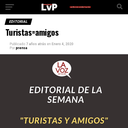
EDITORIAL
Turistas=amigos
Publicado
7 años atrás
en
Enero 4, 2020
Por
prensa