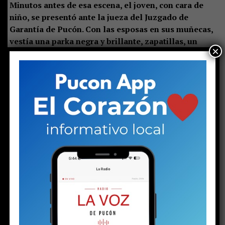
Minutos antes de esa escena, el joven, con cara de
niño, se presentó ante la jueza del Juzgado de
Garantía de Pucón. Con las esposas en sus muñecas,
vestía una parka negra y brillante, zapatillas, un
×
buzo gris y llevaba el pelo con corte degradado.
Su
rostro serio reflejaba preocupación y quizás algo de la
inocencia que todavía le queda.
La magistrada preguntó por un adulto responsable. Solo
estaba la mujer mayor, quien se presentó como la
madre, junto a las otras dos mujeres.
Ella se sentó al
lado del adolescente, pero pronto aclaró que no
vivía con él y que el joven residía con el padre. Sin
embargo, este aún no llegaba al tribunal.
Por eso le
correspondió responder las preguntas de rigor:
domicilio y correo electrónico para ser notificada de las
actuaciones judiciales que, desde ese momento, el
adolescente deberá enfrentar.