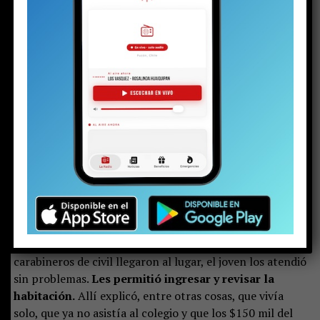
Luego de eso, el fiscal Jorge Calderara entregó detalles
de la detención.
Explicó que el análisis del video
viralizado de la pelea permitió a la Sección de
Investigaciones Policiales (SIP) de Carabineros de
Pucón identificar a algunos de los participantes en
la riña,
en la que se observaban elementos como
estoques e incluso un arma que aparentaba ser real.
Entre ellos estaba el ahora detenido.
Sin embargo, cuando los policías fueron a buscarlo a la
vivienda donde, supuestamente, residía con su padre, en
la población Francisco Valdés, no lo encontraron.
Fue
entonces cuando surgió un nuevo antecedente: el
adolescente arrendaba una pieza en una especie de
cité, en pleno centro de Pucón.
Una vez que
carabineros de civil llegaron al lugar, el joven los atendió
sin problemas.
Les permitió ingresar y revisar la
habitación.
Allí explicó, entre otras cosas, que vivía
solo, que ya no asistía al colegio y que los $150 mil del