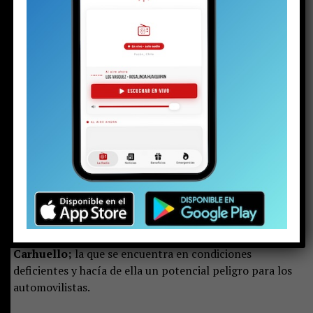
El Ministerio Público encargó la investigación del por
qué ocurrió el accidente y
la dinámica del fatal
acontecimiento a la Sección de Investigación de
Accidentes del Tránsito (SIAT) de la policía
uniformada; unidad que trabajó hasta altas horas de
la madrugada
; por lo que al cierre de esta nota; aún no
entregaba un pre informe a la fiscalía puconina.
Luego del hecho, la ruta entre Pucón y Caburgua
estuvo
cortada hasta las tres de la madrugada
aproximadamente; por lo que los automovilistas
que circulaban por la vía debieron buscar
alternativas. La más concurrida era por el sector de
Carhuello;
la que se encuentra en condiciones
deficientes y hacía de ella un potencial peligro para los
automovilistas.