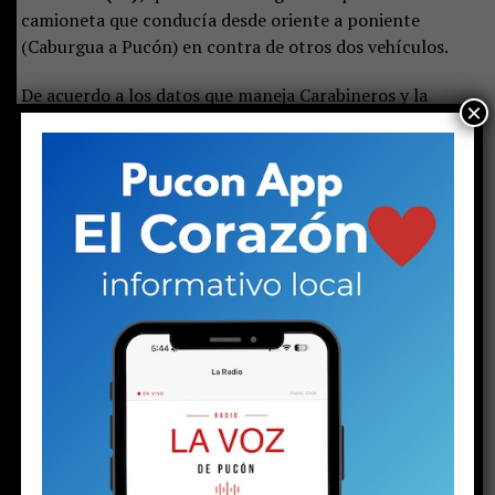
camioneta que conducía desde oriente a poniente
(Caburgua a Pucón) en contra de otros dos vehículos.
De acuerdo a los datos que maneja Carabineros y la
×
fiscalía de Pucón;
la camioneta en la que circulaba la
víctima fatal venía, presumiblemente, a alta
velocidad y colisionó frontalmente con otra
camioneta y luego con un segundo vehículo (una
station wagon). Producto del impacto, además del
fallecido; resultaron con heridas de diferente
gravedad otras siete personas (cinco adultos y dos
niños).
Dos de los heridos mayores de edad viajaban en
el vehículo que conducía el fallecido. Los lesionados
fueron derivados a los hospitales de Pucón y Temuco, de
acuerdo a la gravedad de las lesiones.