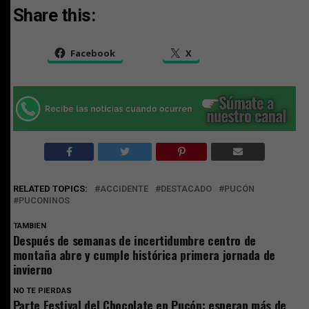
Share this:
Facebook
X
RELATED TOPICS:
ACCIDENTE
DESTACADO
PUCÓN
PUCONINOS
TAMBIEN
Después de semanas de incertidumbre centro de
montaña abre y cumple histórica primera jornada de
invierno
NO TE PIERDAS
Parte Festival del Chocolate en Pucón: esperan más de