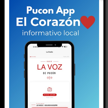
dinero en efectivo. Pero no solo eso: también
halló la historia de un niño marcado por el
desarraigo familiar y, al parecer, capturado por
el mundo narco.
—
Lo dejaron tirado igual que a mí
.
Las palabras de una joven en el hall central de espera
del tribunal de Pucón suenan duras. Las escuchan otras
dos mujeres: una de mediana edad y otra mayor. Las tres
se muerden los labios, como haciendo un esfuerzo por
contener las lágrimas. Pero la mayor no puede.
Una
gota brota de sus ojos y rueda lentamente por su
mejilla, enrojecida por el frío invierno puconino. Su
rostro está endurecido. Se nota rabia, enojo e
impotencia. Quizás todo al mismo tiempo. Pero la
parte del enojo aumenta cuando un hombre llega a
su lado.
Ambos son los progenitores del
menor de 16
años detenido el martes
con un arma y drogas, en el