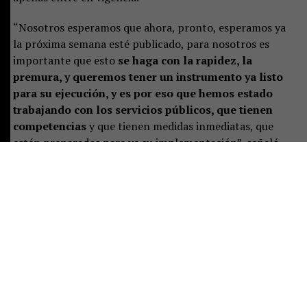
“Nosotros esperamos que ahora, pronto, esperamos ya
la próxima semana esté publicado, para nosotros es
importante que esto
se haga con la rapidez, la
premura, y queremos tener un instrumento ya listo
para su ejecución, y es por eso que hemos estado
trabajando con los servicios públicos, que tienen
competencias
y que tienen medidas inmediatas, que
estén preparados para ya su implementación”, señaló.
Castillo destacó que el plan representa un desafío de
largo plazo, pero aseguró que las instituciones ya están
preparando las primeras acciones:
“Es un tremendo
desafío, es un trabajo a largo plazo, pero que
sabemos se ha hecho de manera responsable
, y eso
significa que están previstas ciertas acciones y un
trabajo permanente para poder implementar de buena
manera este instrumento”.