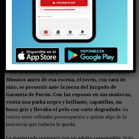
contexto de la investigación por la
riña escolar
viralizada hace algunas semanas. La audiencia de control
de detención en el juzgado de calle Arauco ya había
terminado. El padre llegó tarde. Al parecer, una vez más.
Pero en la justicia hay poco espacio para las emociones.
Minutos antes de esa escena, el joven, con cara de
niño, se presentó ante la jueza del Juzgado de
Garantía de Pucón. Con las esposas en sus muñecas,
vestía una parka negra y brillante, zapatillas, un
buzo gris y llevaba el pelo con corte degradado.
Su
rostro serio reflejaba preocupación y quizás algo de la
inocencia que todavía le queda.
La magistrada preguntó por un adulto responsable. Solo