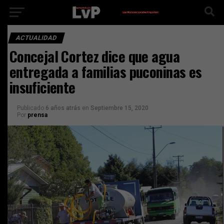
ACTUALIDAD
Concejal Cortez dice que agua
entregada a familias puconinas es
insuficiente
Publicado
6 años atrás
en
Septiembre 15, 2020
Por
prensa