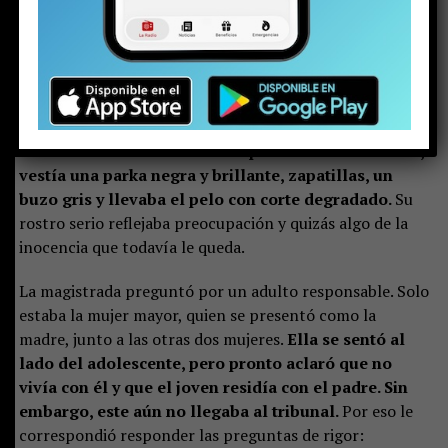
Pero en la justicia hay poco espacio para las emociones.
Minutos antes de esa escena, el joven, con cara de
niño, se presentó ante la jueza del Juzgado de
Garantía de Pucón. Con las esposas en sus muñecas,
vestía una parka negra y brillante, zapatillas, un
buzo gris y llevaba el pelo con corte degradado.
Su
rostro serio reflejaba preocupación y quizás algo de la
inocencia que todavía le queda.
La magistrada preguntó por un adulto responsable. Solo
estaba la mujer mayor, quien se presentó como la
madre, junto a las otras dos mujeres.
Ella se sentó al
lado del adolescente, pero pronto aclaró que no
vivía con él y que el joven residía con el padre. Sin
embargo, este aún no llegaba al tribunal.
Por eso le
correspondió responder las preguntas de rigor: