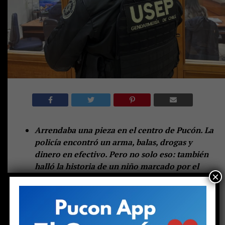
Arrendaba una pieza en el centro de Pucón. La
policía encontró un arma, balas, drogas y
dinero en efectivo. Pero no solo eso: también
halló la historia de un niño marcado por el
×
desarraigo familiar y, al parecer, capturado por
el mundo narco.
—
Lo dejaron tirado igual que a mí
.