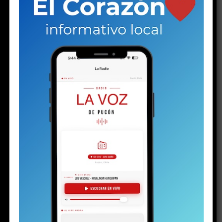
Las palabras de una joven en el hall central de espera
del tribunal de Pucón suenan duras. Las escuchan otras
dos mujeres: una de mediana edad y otra mayor. Las tres
se muerden los labios, como haciendo un esfuerzo por
contener las lágrimas. Pero la mayor no puede.
Una
gota brota de sus ojos y rueda lentamente por su
mejilla, enrojecida por el frío invierno puconino. Su
rostro está endurecido. Se nota rabia, enojo e
impotencia. Quizás todo al mismo tiempo. Pero la
parte del enojo aumenta cuando un hombre llega a
su lado.
Ambos son los progenitores del
menor de 16
años detenido el martes
con un arma y drogas, en el
contexto de la investigación por la
riña escolar
viralizada hace algunas semanas. La audiencia de control
de detención en el juzgado de calle Arauco ya había
terminado. El padre llegó tarde. Al parecer, una vez más.