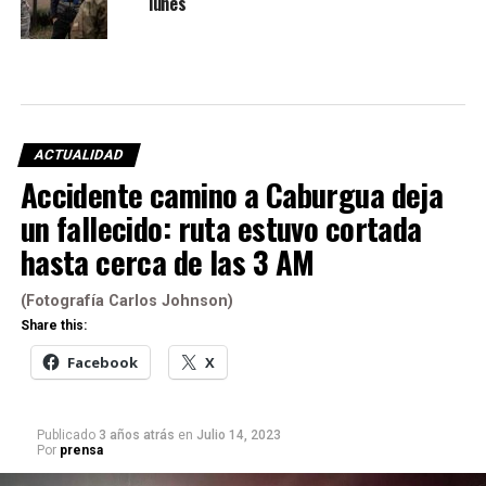
lunes
ACTUALIDAD
Accidente camino a Caburgua deja
un fallecido: ruta estuvo cortada
hasta cerca de las 3 AM
(Fotografía Carlos Johnson)
Share this:
Facebook
X
Publicado
3 años atrás
en
Julio 14, 2023
Por
prensa