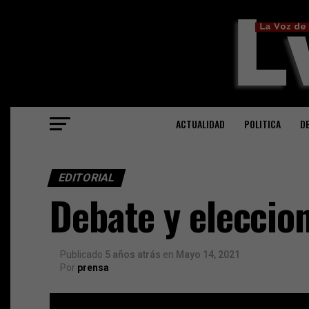
ACTUALIDAD
POLITICA
D
EDITORIAL
Debate y eleccio
Publicado
5 años atrás
en
Mayo 14, 2021
Por
prensa