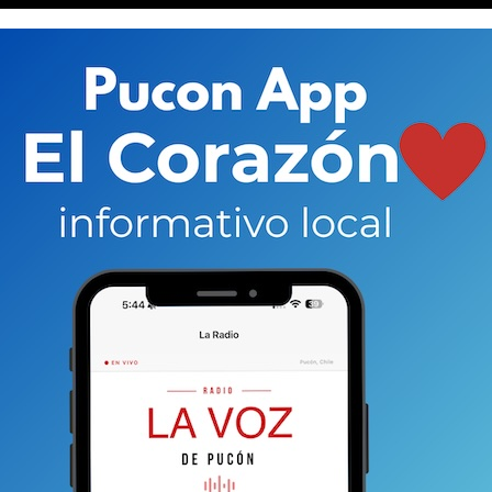
ctores o los interesados en participar del
é es lo que piensan
y cuáles son los principios que
 de elección popular.
 quienes se encontraron en la mesa de debate,
es
con el que enfrentaron el evento. Es decir, la sola
cuentro (como a veces pasó) los pone en un nivel de
 y aceptación suban por el solo hecho de estar.
el debate del miércoles haya sido el primero con el