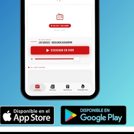
Por lo mismo,
el empoderamiento de la comunidad y
 quienes ocupan cargos de elección popular, hacen
 los siguientes eventos de este tipo. Es decir, en
local sin debates y programas en medios masivos y
ial un espacio a los medios que participaron. Como La
neas editoriales con la Radio Puelche y también
ir nuestras capacidades y generar la sinergia
a periodística seria y profesional necesaria más
r Pucón y bien por los electores que tienen la
sta escuchar la voz de nuestra comunidad.