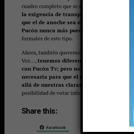
cuadro completo que se realiza en la comuna. 
la exigencia de transparencia de parte de
que el de anoche sea el piso para proyectar
Pucón nunca más puede haber
una elección 
formales de este tipo.
Ahora, también queremos dedicar en esta editor
Voz…,
tenemos diferencias claras en las lí
con Pucón Tv; pero no obstante pudimos un
necesaria para que el evento tenga la carg
allá de nuestras claras diferencias.
Bien po
posibilidad de votar informados. Ahora, solo re
Share this:
Facebook
X