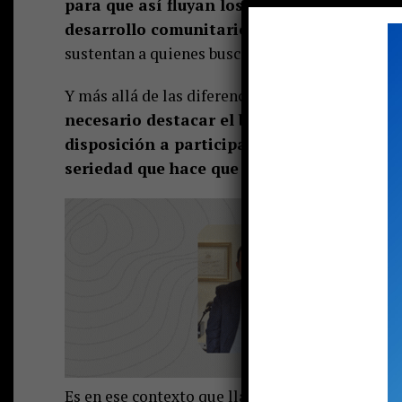
para que así fluyan los conceptos y los ele
desarrollo comunitario puedan conocer qu
sustentan a quienes buscan liderar desde cargos
Y más allá de las diferencias que puedan tener
necesario destacar el buen espíritu cívico 
disposición a participar y no evadir el en
seriedad que hace que los niveles
de respeto
Es en ese contexto que llamaba la atención que 