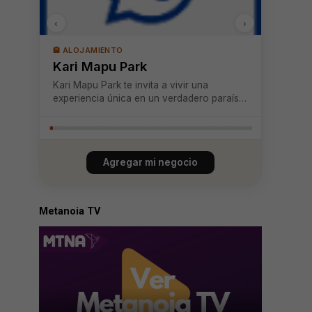
‹
›
🏨 ALOJAMIENTO
Kari Mapu Park
Kari Mapu Park te invita a vivir una
experiencia única en un verdadero paraíso
natural en Pucón, donde la tranquilidad y la
privacidad se combinan con la belleza de
un entorno privilegiado. Nuestras
acogedoras cabañas, rodeadas de
Agregar mi negocio
majestuosos árbo...
Metanoia TV