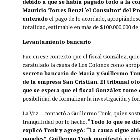
debido a que se había pagado todo a la con
Mauricio Torres Benzi ‘el Consultor’ del 
enterado
el pago de lo acordado, apropiándose
totalidad, estimable en más de $100.000.000 de 
Levantamiento bancario
Fue en ese contexto que el fiscal González, qui
caratulado la causa de Los Colonos como apropi
secreto bancario de María y Guillermo Ton
de la empresa San Cristian. El tribunal oto
que se espera que el fiscal González tome 
posibilidad de formalizar la investigación y fo
La Voz… contactó a Guillermo Tonk, quien sostu
tranquilidad por lo hecho.
“Todo lo que se di
explicó Tonk y agregó: “La causa sigue ab
papeles”. Guillermo Tonk manifestó,
ademá