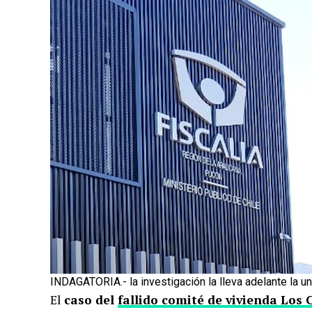
INDAGATORIA.- la investigación la lleva adelante la u
El
caso del
fallido comité de vivienda Los 