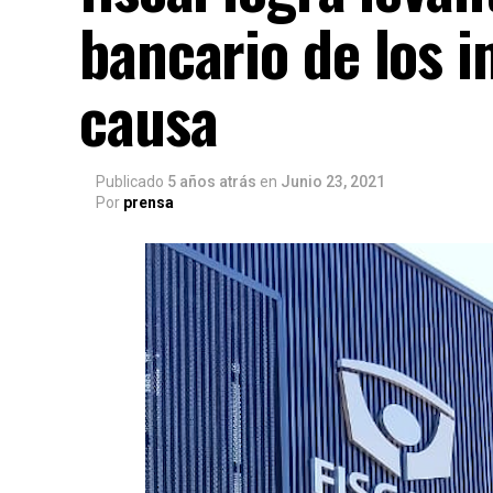
bancario de los 
causa
Publicado
5 años atrás
en
Junio 23, 2021
Por
prensa