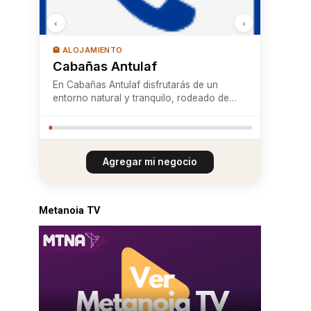
‹
›
🏨 ALOJAMIENTO
Cabañas Antulaf
En Cabañas Antulaf disfrutarás de un
entorno natural y tranquilo, rodeado de
bosque nativo, con vista privilegiada al
Volcán Villarrica y a pocos pasos del río
Trancura. A solo minutos del centro de
Pucón, nuestras cabañas están totalmente
Agregar mi negocio
equipad...
Metanoia TV