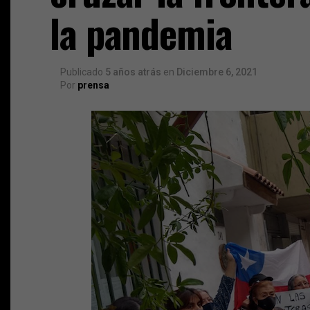
la pandemia
Publicado
5 años atrás
en
Diciembre 6, 2021
Por
prensa