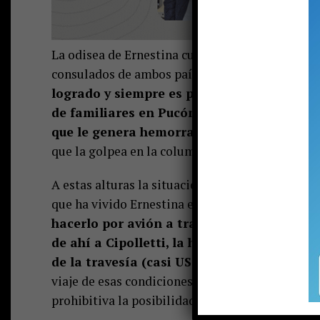
La odisea de Ernestina cuenta con su hija Valer
consulados de ambos países para gestionar un p
logrado y siempre es por un papel u otro q
de familiares en Pucón y lidiar con una ser
que le genera hemorragias internas que ya
que la golpea en la columna y sus extremidades.
A estas alturas la situación, según cuenta la hij
que ha vivido Ernestina en Pucón le han acelera
hacerlo por avión a través de una combin
de ahí a Cipolletti, la hija cuenta que es
de la travesía (casi US$ 1.000) y porque n
viaje de esas condiciones; sobre todo si tiene 
prohibitiva la posibilidad de un segundo pasaje