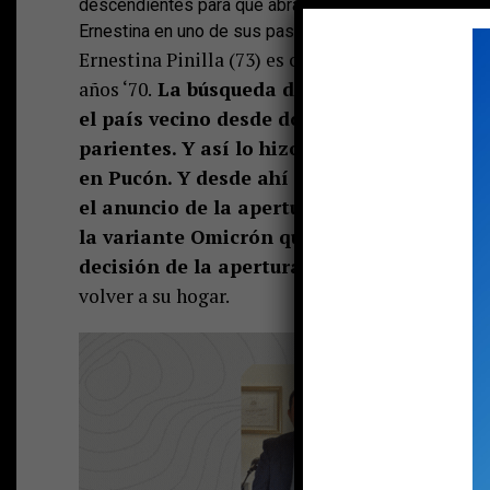
descendientes para que abran las fronteras y se rean
Ernestina en uno de sus pasos por el hospital de Puc
Ernestina Pinilla (73) es chilena y puconina, p
años ‘70.
La búsqueda de un mayor bienestar
el país vecino desde donde decidió no volve
parientes. Y así lo hizo en enero de 2020; 
en Pucón. Y desde ahí se quedó en la ciuda
el anuncio de la apertura de algunos pasos
la variante Omicrón que puso a las autorid
decisión de la apertura.
Mientras, Ernestina 
volver a su hogar.