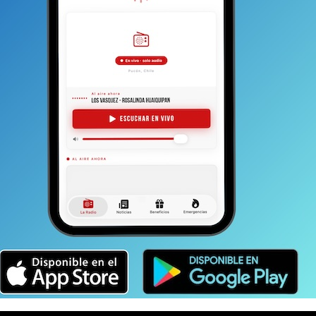
ia Muñoz, quien desde Cipolletti, ha dado lucha en los
ermiso especial para que Ernestina cruce.
No lo ha
ue falta. Mientras, la mujer debe quedarse en casa
ie de dolencias, entre ellas, una úlcera gástrica
 la tuvieron hospitalizada.
Además de una artrosis
 Es decir, la situación se vuelve cada vez más compleja.
a, se está haciendo insostenible; ya que los casi dos años
do sus problemas físicos.
Sobre la posibilidad de
ación de Santiago con Buenos Aires o Mendoza y
 algo muy complejo debido al alto costo económico
o están seguras de que Ernestina podría resistir
un
que hacerlo sola, ya que el tema económico haría
.