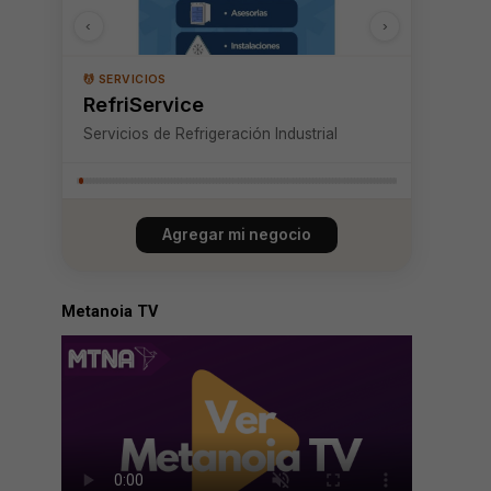
‹
›
🍽️ GASTRONOMÍA
Hanusia
Chocolateria, cafetería y heladeria
Agregar mi negocio
Metanoia TV