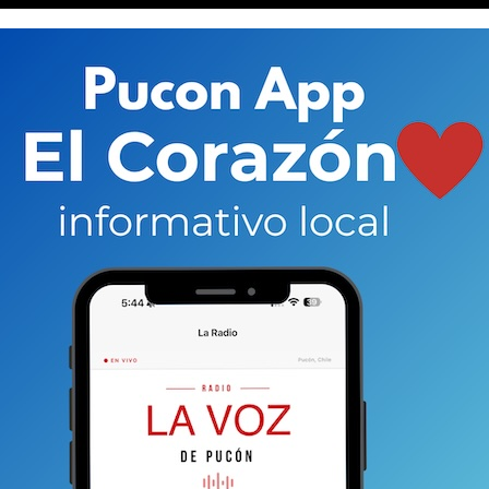
ude el normal intercambio. La foto más pequeña muestra a
ón.
ero decidió (como miles) emigrar hacia Argentina en los
 económico para su familia marcó la salida hacia
r y solo cruzaba la cordillera para visitar a sus
pero la agarró la pandemia y el cierre de fronteras
d sin poder regresar. Y aunque la luz se abrió con
, entre ellos Pino Hachado, la esperanza la cerró
ades en alerta y decidieron echar pie atrás la
sigue en Pucón a la espera de que algo pase y pueda