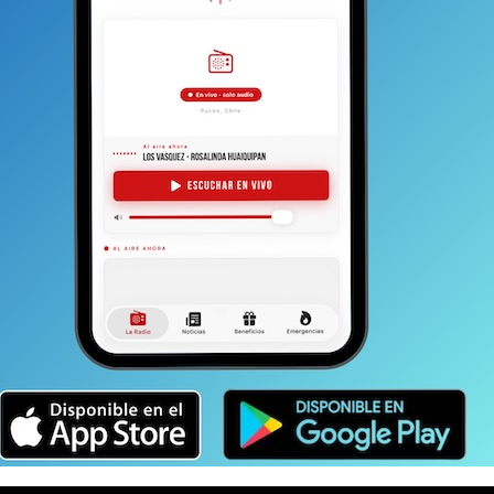
Voz… que si bien están agotados luego de presentaciones
a experiencia ha sido muy buena para todos.
“Nuestra
tivales, organizaciones y costumbres. Eso igual ha
os acostumbrados a un tipo de comida o
se”, señaló la directora, quien agregó: “En todos
dan a distintos lugares donde nos presentamos. El
 ya que son siete horas de diferencia y a nosotros el
ino que mucho más tarde”.
io
en un viaje que tuvo a Polonia como primer
eventos. En todos ellos con una recepción positiva.
rey del evento. Si bien en este último encuentro de
ización planteó actividades a diario que le
orman el elenco poder conocer diferentes lugares y