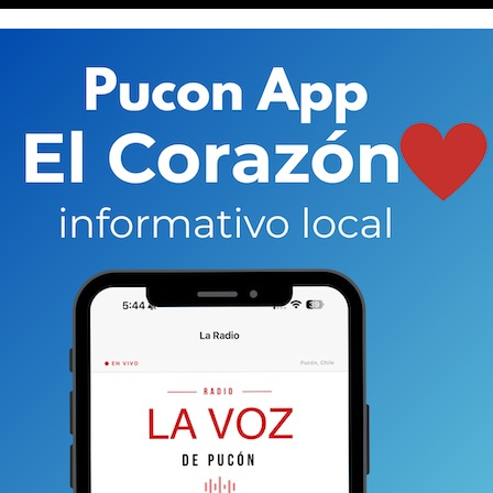
tividad oficial del Bafpu en Estambul. Era la inauguración del
dos participantes puconinos con dos bailarines de la India.
t Folclórico de Pucón (Bafpu) dio inicio
a la parte
e protagonizar festivales en Polonia y Macedonia.
tival de Büyüçekme en Estambul, Turquía. La
incipalmente jóvenes,
de Pucón será parte de una
0 países, en uno de los eventos de este tipo más grandes