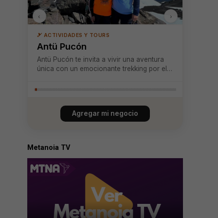
‹
›
🎿 ACTIVIDADES Y TOURS
Antü Pucón
Antü Pucón te invita a vivir una aventura
única con un emocionante trekking por el
volcán Sollipulli, un destino donde la
naturaleza virgen y los paisajes
impresionantes te rodean en cada paso.
Durante la excursión, explorarás glaciares
Agregar mi negocio
imponentes...
Metanoia TV