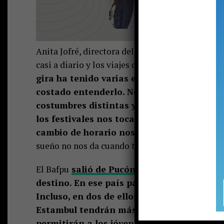
Anita Jofré, directora del Bafpu, comentó a La 
casi a diario y los viajes de desplazamiento; l
gira ha tenido varias etapas, distintos fes
costado entenderlo. Nosotros igual estam
costumbres distintas y acá ha sido adaptar
los festivales nos toca viajar. Nos trasla
cambio de horario nos afectó un montón
,
sueño no nos da cuando tenemos que dormir, s
El Bafpu
salió de Pucón el pasado 27 de jun
destino. En ese país participaron en tres 
Incluso, en dos de ellos eligieron reina y 
Estambul tendrán más días libres, la organ
permitirán a los jóvenes y adultos
que conf