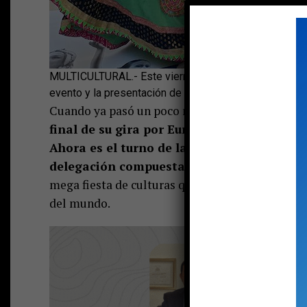
MULTICULTURAL.- Este viernes se realizó la primera ac
evento y la presentación de los países. En la imagen, 
Cuando ya pasó un poco más de un mes, el Balle
final de su gira por Europa. Esto, luego d
Ahora es el turno de la 23 versión del Fes
delegación compuesta por 28 personas, pr
mega fiesta de culturas que integran cerca de 3
del mundo.