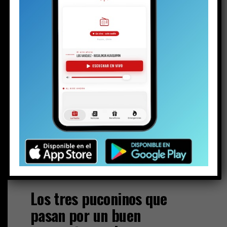
en el estadio El Teniente de Rancagua.
Raipan, por su parte, busca seguir sumando minutos en
Colo Colo, aunque también un ojo puesto en la selección
chilena sub-17 que disputará el Mundial de Qatar en
noviembre.
De hecho, fue citado para enfrentar este
martes a Colombia en un partido preparatorio. Si
bien el puconino da un año de ventaja para integrar
la categoría,
el gran momento que vive hace muy difícil
imaginar que quede fuera de la nómina definitiva para la
cita mundialista. Una cosa segura es que ya tiene
pasaporte.
Escuela
Los tres puconinos que
pasan por un buen