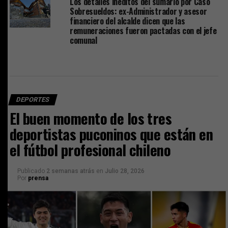
Los detalles inéditos del sumario por Caso
Sobresueldos: ex-Administrador y asesor
financiero del alcalde dicen que las
remuneraciones fueron pactadas con el jefe
comunal
DEPORTES
El buen momento de los tres
deportistas puconinos que están en
el fútbol profesional chileno
Publicado
2 semanas atrás
en
Julio 28, 2026
Por
prensa