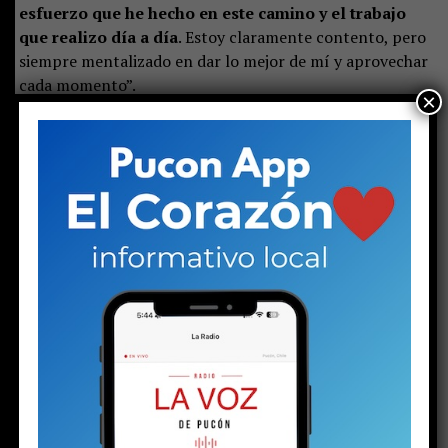
esfuerzo que he hecho en este camino y el trabajo
que realizo día a día
. Estoy claramente contento, pero
siempre mentalizado en dar lo mejor de mí y aprovechar
cada momento”.
×
Garrido, en tanto, está concentrado esta semana en
sacar adelante la definición frente a Boca Juniors por un
lugar en la siguiente ronda de la Copa Sudamericana.
En
el partido de ida —en el que disputó varios minutos
— O’Higgins cayó ajustadamente por 1-0, resultado
que mantiene abierta la llave y deja al cuadro
celeste con buenas opciones
de avanzar a los octavos
de final.
Los argentinos llegan tras una sorpresiva (y algo
humillante) derrota frente a Deportivo Riestra por el
torneo local,
mientras que O’Higgins también viene
de caer por 2-1 ante Deportes Concepción. El
encuentro se disputará este jueves, a las 20:30 horas,