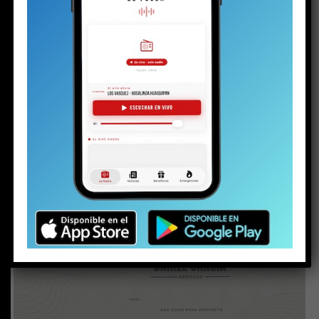
deterioro de las relaciones al interior del
Concejo Municipal.
(
Apoya el periodismo local e independiente
haciéndote socio de La Voz de Pucón)
Ya es casi una constante cada lunes: cruces de palabras,
controversias, polémicas y constantes
enfrentamientos al interior del Concejo Municipal.
Los principales protagonistas han sido el alcalde
Sebastián Álvarez y la concejal Verónica Castillo.
Sin
embargo, Marina Matus tampoco ha estado ajena a los
contrapuntos y desencuentros con el jefe comunal de
Evópoli.