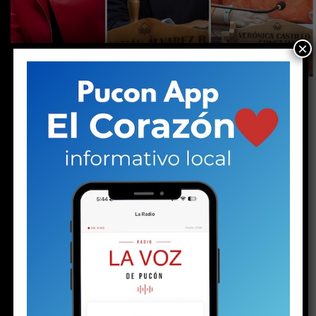
×
La independiente y el jefe comunal
recurrieron mutuamente a la Contraloría,
mientras que la representante del Partido
Republicano presentó dos denuncias contra el
líder Evópoli. Los episodios reflejan el
deterioro de las relaciones al interior del
Concejo Municipal.
(
Apoya el periodismo local e independiente
haciéndote socio de La Voz de Pucón)