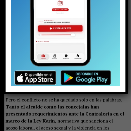
Ya es casi una constante cada lunes: cruces de palabras,
controversias, polémicas y constantes
enfrentamientos al interior del Concejo Municipal.
Los principales protagonistas han sido el alcalde
Sebastián Álvarez y la concejal Verónica Castillo.
Sin
embargo, Marina Matus tampoco ha estado ajena a los
contrapuntos y desencuentros con el jefe comunal de
Evópoli.
Pero el conflicto no se ha quedado solo en las palabras.
Tanto el alcalde como las concejalas han
presentado requerimientos ante la Contraloría en el
marco de la Ley Karin
, normativa que sanciona el
acoso laboral, el acoso sexual y la violencia en los