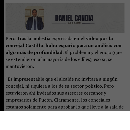
Pero, tras la molestia expresada
en el video por la
concejal Castillo, hubo espacio para un análisis con
algo más de profundidad.
El problema y el enojo (que
se extendieron a la mayoría de los ediles), eso sí, se
mantuvieron.
“Es impresentable que el alcalde no invitara a ningún
concejal, ni siquiera a los de su sector político. Pero
estuvieron ahí invitados sus asesores cercanos y
empresarios de Pucón. Claramente, los concejales
estamos solamente para aprobar lo que lleve a la sala de
concejo; no somos más que eso para él. Dar estas señales
es no entender absolutamente nada de lo que significa
ser alcalde y claramente debe creer que se manda solo”,