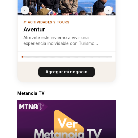
‹
›
🎿 ACTIVIDADES Y TOURS
Aventur
Atrévete este invierno a vivir una
experiencia inolvidable con Turismo
Aventur en el Parque Nacional Villarrica.
Nuestro trekking con raquetas hacia las
Lagunas Andinas te llevará a recorrer
senderos nevados rodeados de araucarias
Agregar mi negocio
milenarias, mont...
Metanoia TV