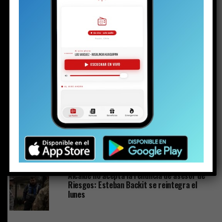
Los detalles inéditos del sumario por Caso
Sobresueldos: ex-Administrador y asesor
financiero del alcalde dicen que las
remuneraciones fueron pactadas con el jefe
comunal
Ministra de Medio Ambiente y toma de razón
del Plan de Descontaminación del Lago
Villarrica: “Una muy buena noticia para La
Araucanía y el país”
Los desafíos del Plan de Descontaminación
del lago Villarrica
Alcalde no acepta la renuncia de asesor de
Riesgos: Esteban Backit se reintegra el
lunes