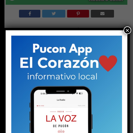
×
RELATED TOPICS:
DESTACADO
POLÍTICA
PUCON
PUCONINOS
NO TE PIERDAS
Concejales cuestionan al alcalde por marginarlos de la
visita presidencial de Kast: “Es impresentable”
ESTO PODRÍA GUSTARTE
Solo a los 16: la vida del joven detenido con
un arma y drogas en la investigación por la
riña escolar
Plan de Descontaminación del Lago Villarrica
sería publicado la próxima semana o en los
próximos diez días