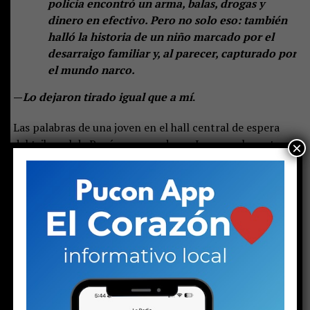
policía encontró un arma, balas, drogas y
dinero en efectivo. Pero no solo eso: también
halló la historia de un niño marcado por el
desarraigo familiar y, al parecer, capturado por
el mundo narco.
—
Lo dejaron tirado igual que a mí
.
Las palabras de una joven en el hall central de espera
del tribunal de Pucón suenan duras. Las escuchan otras
×
dos mujeres: una de mediana edad y otra mayor. Las tres
se muerden los labios, como haciendo un esfuerzo por
contener las lágrimas. Pero la mayor no puede.
Una
gota brota de sus ojos y rueda lentamente por su
mejilla, enrojecida por el frío invierno puconino. Su
rostro está endurecido. Se nota rabia, enojo e
impotencia. Quizás todo al mismo tiempo. Pero la
parte del enojo aumenta cuando un hombre llega a
su lado.
Ambos son los progenitores del
menor de 16
años detenido el martes
con un arma y drogas, en el