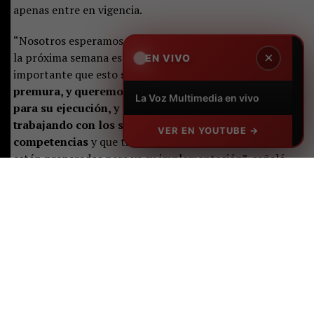
apenas entre en vigencia.
“Nosotros esperamos que ahora, pronto, esperamos ya
la próxima semana esté publicado, para nosotros es
importante que esto
se haga con la rapidez, la
premura, y queremos tener un instrumento ya listo
para su ejecución, y es por eso que hemos estado
trabajando con los servicios públicos, que tienen
competencias
y que tienen medidas inmediatas, que
estén preparados para ya su implementación”, señaló.
Castillo destacó que el plan representa un desafío de
largo plazo, pero aseguró que las instituciones ya están
preparando las primeras acciones:
“Es un tremendo
desafío, es un trabajo a largo plazo, pero que
sabemos se ha hecho de manera responsable
, y eso
significa que están previstas ciertas acciones y un
trabajo permanente para poder implementar de buena
manera este instrumento”.