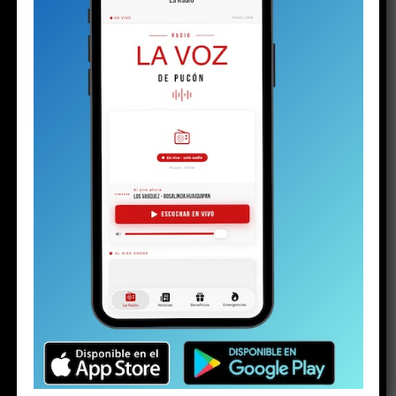
contexto de la investigación por la
riña escolar
viralizada hace algunas semanas. La audiencia de control
de detención en el juzgado de calle Arauco ya había
terminado. El padre llegó tarde. Al parecer, una vez más.
Pero en la justicia hay poco espacio para las emociones.
Minutos antes de esa escena, el joven, con cara de
niño, se presentó ante la jueza del Juzgado de
Garantía de Pucón. Con las esposas en sus muñecas,
vestía una parka negra y brillante, zapatillas, un
buzo gris y llevaba el pelo con corte degradado.
Su
rostro serio reflejaba preocupación y quizás algo de la
inocencia que todavía le queda.