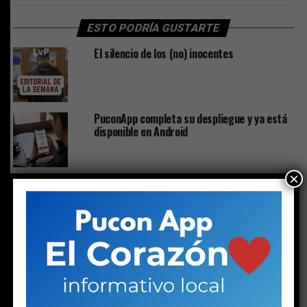
ESTO PODRÍA GUSTARTE
El silencio de los (no) inocentes
PuconApp completa su despliegue y ya está
disponible en Android
×
Solo a los 16: la vida del joven detenido con
un arma y drogas en la investigación por la
riña escolar
Plan de Descontaminación del Lago Villarrica
sería publicado la próxima semana o en los
próximos diez días