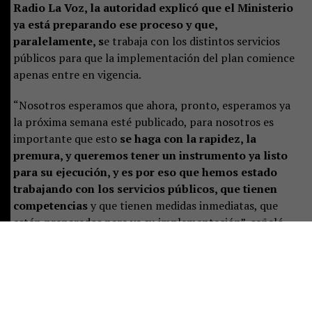
Radio La Voz, la autoridad explicó que el Ministerio
ya está preparando ese proceso y que,
paralelamente, s
e trabaja con los distintos servicios
públicos para que la implementación del plan comience
apenas entre en vigencia.
“Nosotros esperamos que ahora, pronto, esperamos ya
la próxima semana esté publicado, para nosotros es
importante que esto
se haga con la rapidez, la
premura, y queremos tener un instrumento ya listo
para su ejecución, y es por eso que hemos estado
trabajando con los servicios públicos, que tienen
competencias
y que tienen medidas inmediatas, que
estén preparados para ya su implementación”, señaló.
Castillo destacó que el plan representa un desafío de
largo plazo, pero aseguró que las instituciones ya están
preparando las primeras acciones:
“Es un tremendo
desafío, es un trabajo a largo plazo, pero que