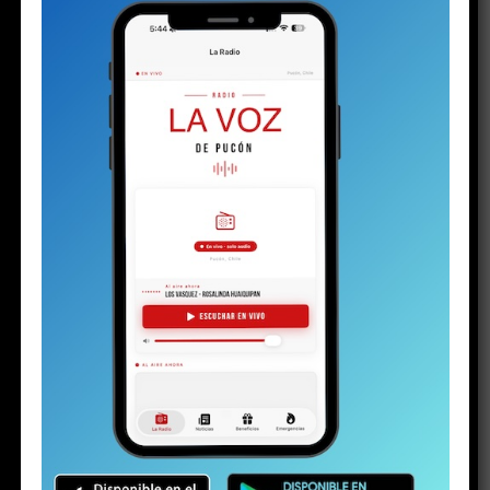
Los detalles inéditos del sumario por Caso
Sobresueldos: ex-Administrador y asesor
financiero del alcalde dicen que las
remuneraciones fueron pactadas con el jefe
comunal
Ministra de Medio Ambiente y toma de razón
del Plan de Descontaminación del Lago
Villarrica: “Una muy buena noticia para La
Araucanía y el país”
ACTUALIDAD
Solo a los 16: la vida del joven
detenido con un arma y drogas en la
investigación por la riña escolar
Publicado
4 días atrás
en
Agosto 5, 2026