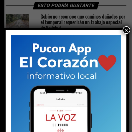
ESTO PODRÍA GUSTARTE
Gobierno reconoce que caminos dañados por
el temporal requerirán un trabajo especial
de Vialidad
×
El Pucón de los ‘80
El poder del alcalde es de préstamo, no de
propiedad
A casi dos semanas de su desaparición,
familia de Iván Aedo pide intensificar su
búsqueda
Los “movimientos” para cuestionar la