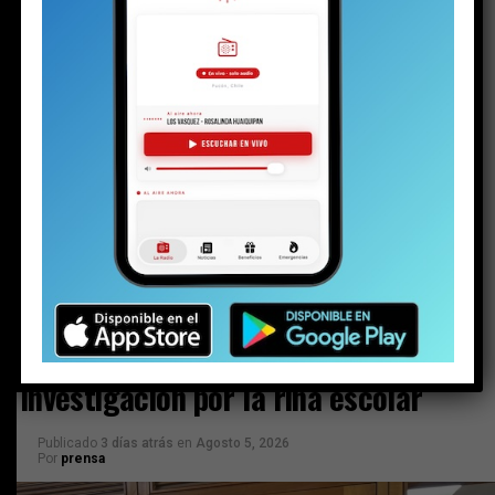
licitación que dejó fuera a Globalconnect por
la inhabilidad de su gerente general
Jefe de Finanzas de Educación cobró $1,8
millones en horas extras entre enero y mayo
de este año: un 315% más que su
antecesora
ACTUALIDAD
Solo a los 16: la vida del joven
detenido con un arma y drogas en la
investigación por la riña escolar
Publicado
3 días atrás
en
Agosto 5, 2026
Por
prensa