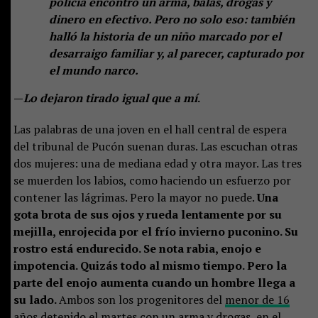
policía encontró un arma, balas, drogas y
dinero en efectivo. Pero no solo eso: también
halló la historia de un niño marcado por el
desarraigo familiar y, al parecer, capturado por
el mundo narco.
—
Lo dejaron tirado igual que a mí
.
Las palabras de una joven en el hall central de espera
del tribunal de Pucón suenan duras. Las escuchan otras
dos mujeres: una de mediana edad y otra mayor. Las tres
se muerden los labios, como haciendo un esfuerzo por
contener las lágrimas. Pero la mayor no puede.
Una
gota brota de sus ojos y rueda lentamente por su
mejilla, enrojecida por el frío invierno puconino. Su
rostro está endurecido. Se nota rabia, enojo e
impotencia. Quizás todo al mismo tiempo. Pero la
parte del enojo aumenta cuando un hombre llega a
su lado.
Ambos son los progenitores del
menor de 16
años detenido el martes
con un arma y drogas, en el