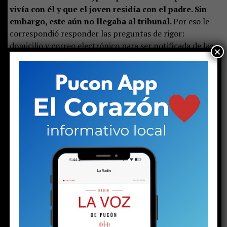
vivía con él y que el joven residía con el padre. Sin
embargo, este aún no llegaba al tribunal.
Por eso le
correspondió responder las preguntas de rigor:
domicilio y correo electrónico para ser notificada de las
×
actuaciones judiciales que, desde ese momento, el
adolescente deberá enfrentar.
Luego de eso, el fiscal Jorge Calderara entregó detalles
de la detención.
Explicó que el análisis del video
viralizado de la pelea permitió a la Sección de
Investigaciones Policiales (SIP) de Carabineros de
Pucón identificar a algunos de los participantes en
la riña,
en la que se observaban elementos como
estoques e incluso un arma que aparentaba ser real.
Entre ellos estaba el ahora detenido.
Sin embargo, cuando los policías fueron a buscarlo a la
vivienda donde, supuestamente, residía con su padre, en
la población Francisco Valdés, no lo encontraron.
Fue