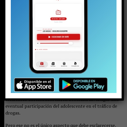
entonces cuando surgió un nuevo antecedente: el
adolescente arrendaba una pieza en una especie de
cité, en pleno centro de Pucón.
Una vez que
carabineros de civil llegaron al lugar, el joven los atendió
sin problemas.
Les permitió ingresar y revisar la
habitación.
Allí explicó, entre otras cosas, que vivía
solo, que ya no asistía al colegio y que los $150 mil del
arriendo eran pagados por su progenitor.
Pero los policías no solo encontraron una historia dura.
También hallaron un arma calibre .22 con algunas
municiones, marihuana, cocaína y $270 mil en
efectivo. Por ello, el fiscal Calderara solicitó la
ampliación del plazo de la detención
, ya que los
elementos encontrados hacen necesario investigar una
eventual participación del adolescente en el tráfico de
drogas.
Pero ese no es el único aspecto que debe esclarecerse.