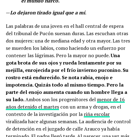
el mundo narco.
—
Lo dejaron tirado igual que a mí
.
Las palabras de una joven en el hall central de espera
del tribunal de Pucón suenan duras. Las escuchan otras
dos mujeres: una de mediana edad y otra mayor. Las tres
se muerden los labios, como haciendo un esfuerzo por
contener las lágrimas. Pero la mayor no puede.
Una
gota brota de sus ojos y rueda lentamente por su
mejilla, enrojecida por el frío invierno puconino. Su
rostro está endurecido. Se nota rabia, enojo e
impotencia. Quizás todo al mismo tiempo. Pero la
parte del enojo aumenta cuando un hombre llega a
su lado.
Ambos son los progenitores del
menor de 16
años detenido el martes
con un arma y drogas, en el
contexto de la investigación por la
riña escolar
viralizada hace algunas semanas. La audiencia de control
de detención en el juzgado de calle Arauco ya había
terminado. El padre llegó tarde. Al parecer, una vez más.