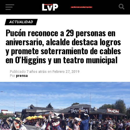
ACTUALIDAD
Pucón reconoce a 29 personas en
aniversario, alcalde destaca logros
y promete soterramiento de cables
en O’Higgins y un teatro municipal
Publicado
7 años atrás
en
Febrero 27, 2019
Por
prensa