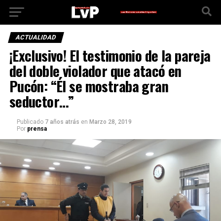
ACTUALIDAD
¡Exclusivo! El testimonio de la pareja
del doble violador que atacó en
Pucón: “Él se mostraba gran
seductor…”
Publicado
7 años atrás
en
Marzo 28, 2019
Por
prensa