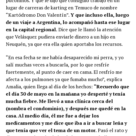
puconinos. Y que le dijo que consiguió trabajo en un
lugar de carreras de karting en Temuco de nombre
“Kartódromo Don Valentín”.
Y que incluso ella, luego
de un viaje a Argentina, lo acompañó hasta ese lugar
en la capital regional.
Dice que le llamó la atención
que Velásquez pudiera enviarle dinero a un hijo en
Neuquén, ya que era ella quien aportaba los recursos.
“En esa fecha se me había desaparecido mi perra, y yo
salí muchas veces a buscarla, por lo que resfríe
fuertemente, al punto de caer en cama. El resfrío me
afecta a los pulmones ya que fumaba mucho”, explica
Amalia, quien llega al día de los hechos:
“Recuerdo que
el día 30 de mayo en la mañana yo desperté y tenía
mucha fiebre. Me llevó a una clínica cerca del
(nombra el condominio), y después me quedé en la
casa. Al medio día, él me fue a dejar los
medicamentos y me dice que iba a ir a buscar leña y
que tenía que ver el tema de un motor.
Pasó el rato y