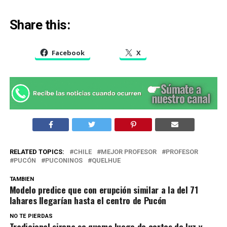
Share this:
Facebook
X
RELATED TOPICS:
CHILE
MEJOR PROFESOR
PROFESOR
PUCÓN
PUCONINOS
QUELHUE
TAMBIEN
Modelo predice que con erupción similar a la del 71
lahares llegarían hasta el centro de Pucón
NO TE PIERDAS
Tradicional sirena se quema luego de cortes de luz y