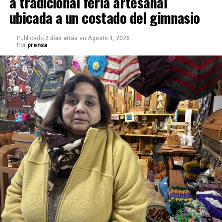
a tradicional feria artesanal
ubicada a un costado del gimnasio
Publicado
2 días atrás
en
Agosto 4, 2026
Por
prensa