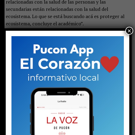
relacionadas con la salud de las personas y las
secundarias están relacionadas con la salud del
ecosistema. Lo que se está buscando acá es proteger al
ecosistema, concluye el académico”.
×
Ortega finaliza y anuncia que viene un tercer estudio
que buscará determinar y medir los efectos de las
medidas que se propongan para el futuro plan de
descontaminación del Villarrica.
Share this:
Facebook
X