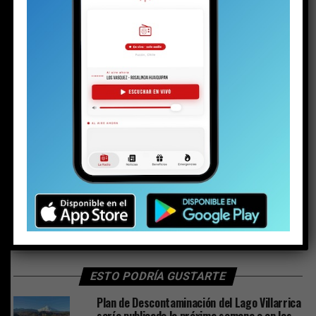
RELATED TOPICS:
CONTAMINACIÓN
ECOSISTEMA
FÓSFORO
LAGO VILLARRICA
MEDIAMBIENTE
NITRÓGENO
PUCÓN
PUCONINOS
SATURACIÓN
TAMBIEN
Concejal Cortez emplaza al alcalde por director del
liceo bicentenario a quien acusa de tener una “actitud
matonesca”
NO TE PIERDAS
Mayor Ochoa: “Los que venden droga a los jóvenes ya no
están parados en las esquinas, lo hacen por redes
sociales”
ESTO PODRÍA GUSTARTE
Plan de Descontaminación del Lago Villarrica
sería publicado la próxima semana o en los