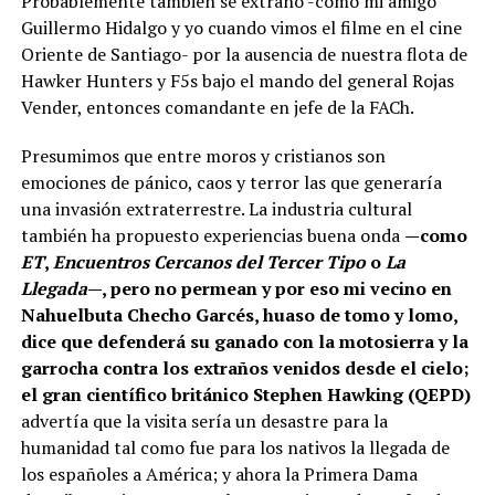
Probablemente también se extrañó -como mi amigo
Guillermo Hidalgo y yo cuando vimos el filme en el cine
Oriente de Santiago- por la ausencia de nuestra flota de
Hawker Hunters y F5s bajo el mando del general Rojas
Vender, entonces comandante en jefe de la FACh.
Presumimos que entre moros y cristianos son
emociones de pánico, caos y terror las que generaría
una invasión extraterrestre. La industria cultural
también ha propuesto experiencias buena onda
—como
ET
,
Encuentros Cercanos del Tercer Tipo
o
La
Llegada
—, pero no permean y por eso mi vecino en
Nahuelbuta Checho Garcés, huaso de tomo y lomo,
dice que defenderá su ganado con la motosierra y la
garrocha contra los extraños venidos desde el cielo;
el gran científico británico Stephen Hawking (QEPD)
advertía que la visita sería un desastre para la
humanidad tal como fue para los nativos la llegada de
los españoles a América; y ahora la Primera Dama