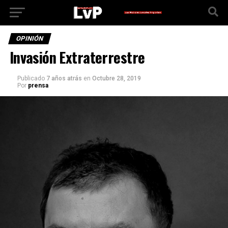
OPINIÓN
Invasión Extraterrestre
Publicado
7 años atrás
en
Octubre 28, 2019
Por
prensa