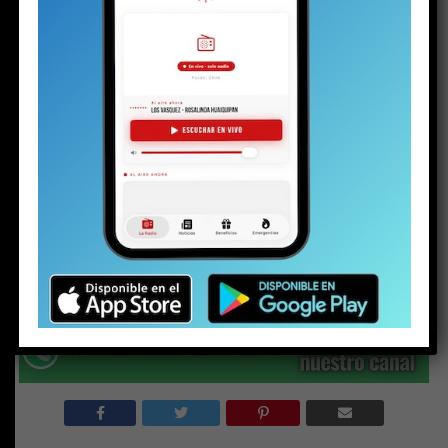
cortada hasta las tres de la madrugada
aproximadamente; por lo que los automovilistas
que circulaban por la vía debieron buscar
alternativas. La más concurrida era por el sector de
Carhuello;
la que se encuentra en condiciones
deficientes y hacía de ella un potencial peligro para los
automovilistas.
Share this:
Facebook
X