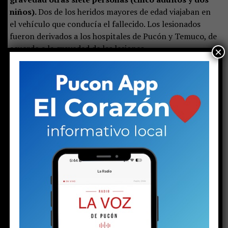
niños).
Dos de los heridos mayores de edad viajaban en
el vehículo que conducía el fallecido. Los lesionados
fueron derivados a los hospitales de Pucón y Temuco, de
acuerdo a la gravedad de las lesiones.
×
El Ministerio Público encargó la investigación del por
qué ocurrió el accidente y
la dinámica del fatal
acontecimiento a la Sección de Investigación de
Accidentes del Tránsito (SIAT) de la policía
uniformada; unidad que trabajó hasta altas horas de
la madrugada
; por lo que al cierre de esta nota; aún no
entregaba un pre informe a la fiscalía puconina.
Luego del hecho, la ruta entre Pucón y Caburgua
estuvo