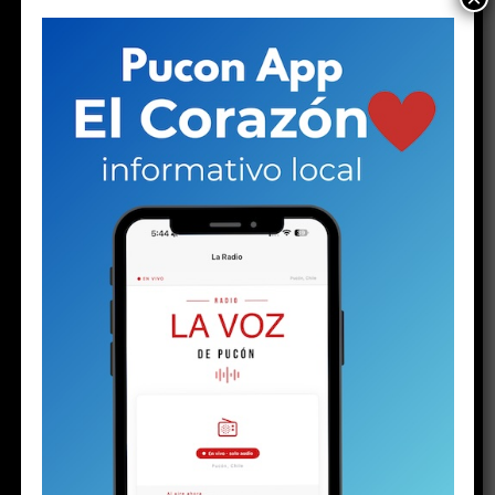
entrará la tarde de este jueves: “Ahí van a trabajar todos
los organismos vinculados a la prevención para
monitoreo por 24 horas”.
En el resto del resumen, se explicó que en la comuna hay
14 casas complicadas por los efectos del agua en
diversos sectores como en la
Cordillera Alta y Baja,
pasaje Chiguayante y Camino Internacional. Entre
los caminos, lo más complicado es en la Subida
Krause en Los Riscos, donde la lluvia dejó grietas de
casi 1,5 metros de profundidad.
En todo lo anterior
trabaja el equipo de la Unidad de Gestión de Riesgos y
Desastres de la municipalidad, liderada por Esteban
Backit, quien ha estado frente a la contingencia desde
que comenzó el lunes.
Alcalde y el temporal