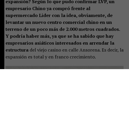
expansión? Según lo que pudo confirmar LVP, un
empresario Chino ya compró frente al
supermercado Lider con la idea, obviamente, de
levantar un nuevo centro comercial chino en un
terreno de un poco más de 2.000 metros cuadrados.
Y podría haber más, ya que se ha sabido que hay
empresarios asiáticos interesados en arrendar la
estructura
del viejo casino en calle Ansorena. Es decir, la
expansión es total y en franco crecimiento.
Carolina Ruiz, jefa de la dirección de Desarrollo
Económico, Fomento y Turismo de la municipalidad de
Pucón, sostiene que es un fenómeno nuevo, pero que su
existencia denota que existe un mercado para ellos,
principalmente, por el crecimiento de la comuna.