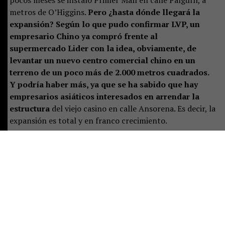
metros de O’Higgins.
Pero ¿hasta dónde llegará la
expansión? Según lo que pudo confirmar LVP, un
empresario Chino ya compró frente al
supermercado Lider con la idea, obviamente, de
levantar un nuevo centro comercial chino en un
terreno de un poco más de 2.000 metros cuadrados.
Y podría haber más, ya que se ha sabido que hay
empresarios asiáticos interesados en arrendar la
estructura
del viejo casino en calle Ansorena. Es decir, la
expansión es total y en franco crecimiento.
Carolina Ruiz, jefa de la dirección de Desarrollo
Económico, Fomento y Turismo de la municipalidad de
Pucón, sostiene que es un fenómeno nuevo, pero que su