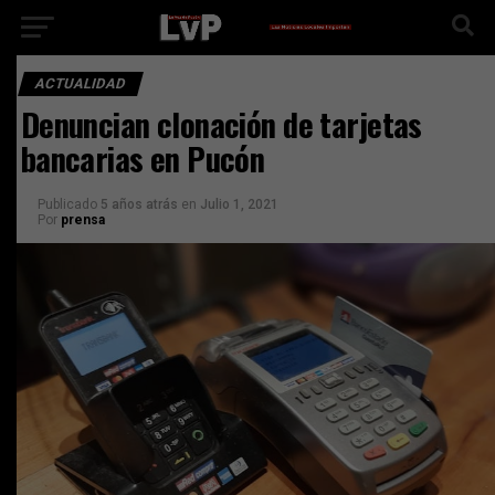
ACTUALIDAD
Denuncian clonación de tarjetas
bancarias en Pucón
Publicado
5 años atrás
en
Julio 1, 2021
Por
prensa