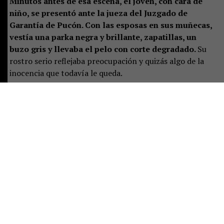
Minutos antes de esa escena, el joven, con cara de
niño, se presentó ante la jueza del Juzgado de
Garantía de Pucón. Con las esposas en sus muñecas,
vestía una parka negra y brillante, zapatillas, un
buzo gris y llevaba el pelo con corte degradado.
Su
rostro serio reflejaba preocupación y quizás algo de la
inocencia que todavía le queda.
La magistrada preguntó por un adulto responsable. Solo
estaba la mujer mayor, quien se presentó como la
madre, junto a las otras dos mujeres.
Ella se sentó al
lado del adolescente, pero pronto aclaró que no
vivía con él y que el joven residía con el padre. Sin
embargo, este aún no llegaba al tribunal.
Por eso le
correspondió responder las preguntas de rigor:
domicilio y correo electrónico para ser notificada de las
actuaciones judiciales que, desde ese momento, el
adolescente deberá enfrentar.