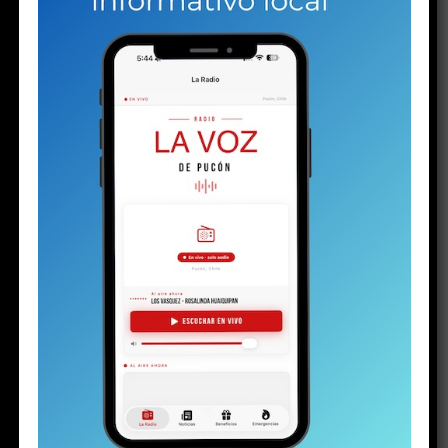
gota brota de sus ojos y rueda lentamente por su
mejilla, enrojecida por el frío invierno puconino. Su
rostro está endurecido. Se nota rabia, enojo e
impotencia. Quizás todo al mismo tiempo. Pero la
parte del enojo aumenta cuando un hombre llega a
su lado.
Ambos son los progenitores del
menor de 16
años detenido el martes
con un arma y drogas, en el
contexto de la investigación por la
riña escolar
viralizada hace algunas semanas. La audiencia de control
de detención en el juzgado de calle Arauco ya había
terminado. El padre llegó tarde. Al parecer, una vez más.
Pero en la justicia hay poco espacio para las emociones.
Minutos antes de esa escena, el joven, con cara de