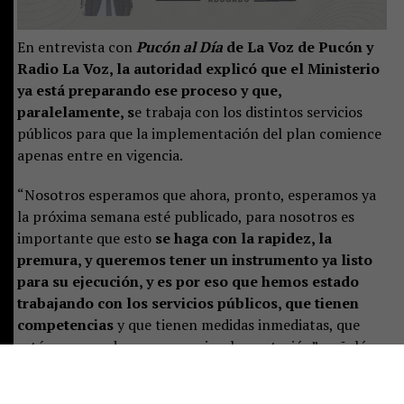
En entrevista con
Pucón al Día
de La Voz de Pucón y
Radio La Voz, la autoridad explicó que el Ministerio
ya está preparando ese proceso y que,
paralelamente, s
e trabaja con los distintos servicios
públicos para que la implementación del plan comience
apenas entre en vigencia.
“Nosotros esperamos que ahora, pronto, esperamos ya
la próxima semana esté publicado, para nosotros es
importante que esto
se haga con la rapidez, la
premura, y queremos tener un instrumento ya listo
para su ejecución, y es por eso que hemos estado
trabajando con los servicios públicos, que tienen
competencias
y que tienen medidas inmediatas, que
estén preparados para ya su implementación”, señaló.
Castillo destacó que el plan representa un desafío de