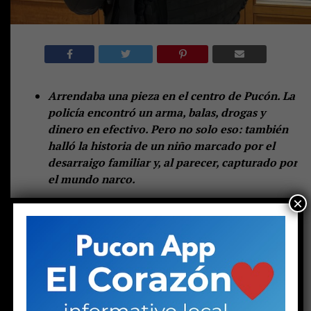
Arrendaba una pieza en el centro de Pucón. La
policía encontró un arma, balas, drogas y
dinero en efectivo. Pero no solo eso: también
halló la historia de un niño marcado por el
desarraigo familiar y, al parecer, capturado por
el mundo narco.
×
—
Lo dejaron tirado igual que a mí
.
Las palabras de una joven en el hall central de espera
del tribunal de Pucón suenan duras. Las escuchan otras
dos mujeres: una de mediana edad y otra mayor. Las tres
se muerden los labios, como haciendo un esfuerzo por
contener las lágrimas. Pero la mayor no puede.
Una