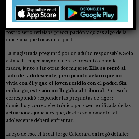
niño, se presentó ante la jueza del Juzgado de
Garantía de Pucón. Con las esposas en sus muñecas,
vestía una parka negra y brillante, zapatillas, un
buzo gris y llevaba el pelo con corte degradado.
Su
rostro serio reflejaba preocupación y quizás algo de la
inocencia que todavía le queda.
La magistrada preguntó por un adulto responsable. Solo
estaba la mujer mayor, quien se presentó como la
madre, junto a las otras dos mujeres.
Ella se sentó al
lado del adolescente, pero pronto aclaró que no
vivía con él y que el joven residía con el padre. Sin
embargo, este aún no llegaba al tribunal.
Por eso le
correspondió responder las preguntas de rigor:
domicilio y correo electrónico para ser notificada de las
actuaciones judiciales que, desde ese momento, el
adolescente deberá enfrentar.
Luego de eso, el fiscal Jorge Calderara entregó detalles