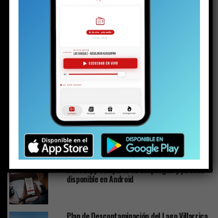
RELATED TOPICS:
ADOLESCENTE
DESTACADO
HISTORIA
PUCON
NO TE PIERDAS
Plan de Descontaminación del Lago Villarrica sería
publicado la próxima semana o en los próximos diez días
ESTO PODRÍA GUSTARTE
El silencio de los (no) inocentes
PuconApp completa su despliegue y ya está
disponible en Android
Plan de Descontaminación del Lago Villarrica