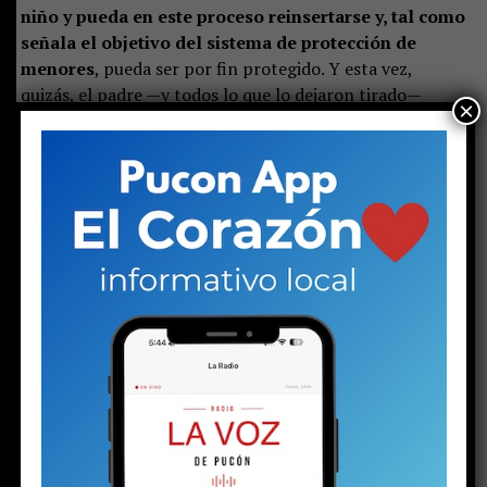
niño y pueda en este proceso reinsertarse y, tal como
señala el objetivo del sistema de protección de
menores
, pueda ser por fin protegido. Y esta vez,
quizás, el padre —y todos lo que lo dejaron tirado—
×
lleguen a tiempo.
Apoya el periodismo local e independiente
haciéndote socio de La Voz de Pucón)
Share this:
Facebook
X