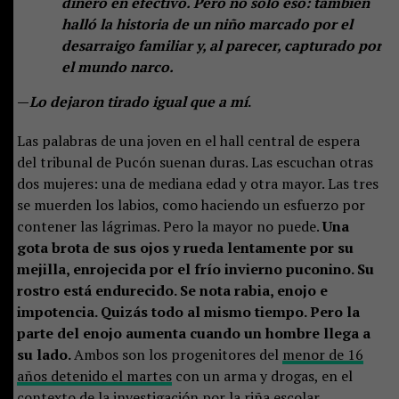
dinero en efectivo. Pero no solo eso: también
halló la historia de un niño marcado por el
desarraigo familiar y, al parecer, capturado por
el mundo narco.
—
Lo dejaron tirado igual que a mí
.
Las palabras de una joven en el hall central de espera
del tribunal de Pucón suenan duras. Las escuchan otras
dos mujeres: una de mediana edad y otra mayor. Las tres
se muerden los labios, como haciendo un esfuerzo por
contener las lágrimas. Pero la mayor no puede.
Una
gota brota de sus ojos y rueda lentamente por su
mejilla, enrojecida por el frío invierno puconino. Su
rostro está endurecido. Se nota rabia, enojo e
impotencia. Quizás todo al mismo tiempo. Pero la
parte del enojo aumenta cuando un hombre llega a
su lado.
Ambos son los progenitores del
menor de 16
años detenido el martes
con un arma y drogas, en el
contexto de la investigación por la
riña escolar