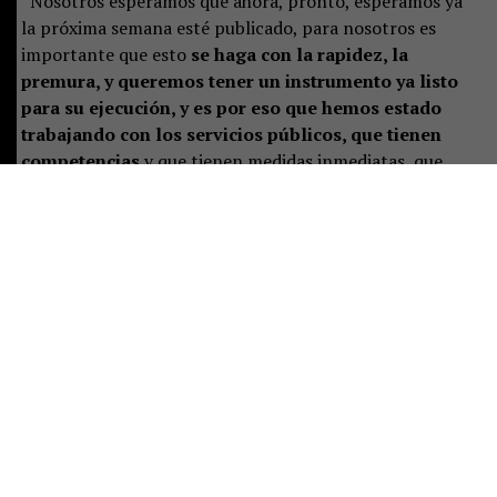
“Nosotros esperamos que ahora, pronto, esperamos ya
la próxima semana esté publicado, para nosotros es
importante que esto
se haga con la rapidez, la
premura, y queremos tener un instrumento ya listo
para su ejecución, y es por eso que hemos estado
trabajando con los servicios públicos, que tienen
competencias
y que tienen medidas inmediatas, que
estén preparados para ya su implementación”, señaló.
Castillo destacó que el plan representa un desafío de
largo plazo, pero aseguró que las instituciones ya están
preparando las primeras acciones:
“Es un tremendo
desafío, es un trabajo a largo plazo, pero que
sabemos se ha hecho de manera responsable
, y eso
significa que están previstas ciertas acciones y un
trabajo permanente para poder implementar de buena
manera este instrumento”.
Consultada sobre si la publicación era una decisión ya