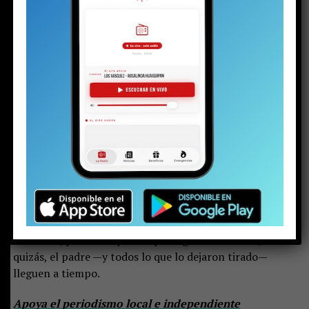
la formalización de cargos pasara de porte de arma
a disparo injustificado o, incluso, a homicidio
frustrado.
Por ello, y pese a la oposición de la defensa,
la jueza accedió a ampliar la detención hasta el próximo
viernes al mediodía.
Mientras tanto, el adolescente fue trasladado a
internación provisoria en Cholchol.
Allí, en
dependencias del Servicio Nacional de Reinserción
Social Juvenil, esperará lo que la justicia resuelva el
viernes en una causa que podría marcar el resto de
su vida. Pero quizás no todo esté perdido para ese
niño y pueda en este proceso reinsertarse y, tal como
señala el objetivo del sistema de protección de
menores
, pueda ser por fin protegido. Y esta vez,
quizás, el padre —y todos lo que lo dejaron tirado—
lleguen a tiempo.
Apoya el periodismo local e independiente