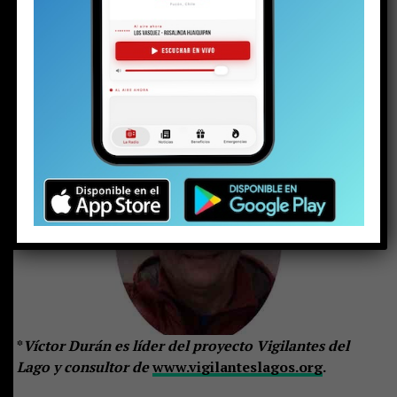
histórico y muy significativo. Sin embargo, el
verdadero desafío comienza ahora: implementar
correctamente el plan
, asegurar los recursos
necesarios y mantener una gobernanza sólida que
permita alcanzar, en el largo plazo, la recuperación
ambiental del lago Villarrica.
*
Víctor Durán es líder del proyecto Vigilantes del
Lago y consultor de
www.vigilanteslagos.org
.