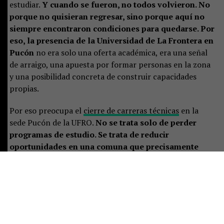
estudiar.
Y cuando se fueron, no todos volvieron. No
porque no quisieran regresar, sino porque aquí no
siempre encontraron condiciones para quedarse. Por
eso, la presencia de la Universidad de La Frontera en
Pucón
no era solo una oferta académica, era una señal
de arraigo, una apuesta por formar personas en la zona
y una posibilidad concreta de construir capacidades
propias.
Por eso preocupa el
cierre de carreras técnicas
en la
sede Pucón de la UFRO.
No se trata solo de perder
programas de estudio. Se trata de reducir
oportunidades en una comuna que precisamente
necesita más formación, más especialización y más
herramientas para diversificar su desarrollo.
Cuando
se cierran espacios de educación en un territorio que
necesita ampliar su base productiva, lo que se debilita
no es solo la institución: se debilita el porvenir.