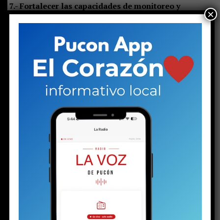
7.- Fortalecer las capacidades de monitoreo y
×
fiscalización.
En este ámbito, resulta fundamental
concretar la creación del Centro Limnológico de La
Araucanía.
8.- Actualizar los instrumentos de planificación
territorial.
Es indispensable adecuar los planes
reguladores comunales e intercomunal para fortalecer
la protección de la cuenca lacustre y ordenar
adecuadamente el territorio.
9.- Incorporar la protección de la cuenca en el futuro
Plan Regional de Ordenamiento Territorial (PROT).
Esta es una responsabilidad clave del Gobierno Regional
de La Araucanía.
Los puntos anteriores demuestran que aún queda un
largo camino por recorrer.
Sin duda, la toma de razón
por parte de la Contraloría constituye un paso