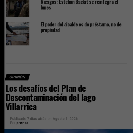
Riesgos: Esteban Backit se reintegra el
lunes
El poder del alcalde es de préstamo, no de
propiedad
OPINIÓN
Los desafíos del Plan de
Descontaminación del lago
Villarrica
Publicado
7 días atrás
en
Agosto 1, 2026
Por
prensa