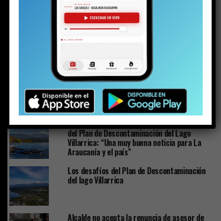
ESTO PODRÍA GUSTARTE
Plan de Descontaminación del Lago Villarrica
sería publicado la próxima semana o en los
próximos diez días
Los detalles inéditos del sumario por Caso
Sobresueldos: ex-Administrador y asesor
financiero del alcalde dicen que las
remuneraciones fueron pactadas con el jefe
comunal
Ministra de Medio Ambiente y toma de razón
del Plan de Descontaminación del Lago
Villarrica: “Una muy buena noticia para La
Araucanía y el país”
Los desafíos del Plan de Descontaminación
del lago Villarrica
Alcalde no acepta la renuncia de asesor de