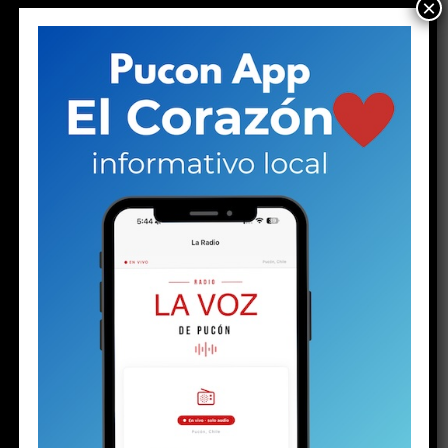
×
Share this:
Facebook
X
RELATED TOPICS:
ADOLESCENTE
DESTACADO
HISTORIA
PUCON
NO TE PIERDAS
Plan de Descontaminación del Lago Villarrica sería
publicado la próxima semana o en los próximos diez días