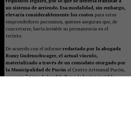
requisitos legales, por lo que se debería transitar a
un sistema de arriendo. Esa modalidad, sin embargo,
elevaría considerablemente los costos
para estos
emprendedores puconinos, quienes aseguran que, de
concretarse, haría inviable su permanencia en el
recinto.
De acuerdo con el informe
redactado por la abogada
Romy Gudenschwager, el actual vínculo,
materializado a través de un comodato otorgado por
la Municipalidad de Pucón
al Centro Artesanal Pucón,
presenta “vicios de legalidad” que lo harían inviable.
“La administración de la Municipalidad, representada
por el alcalde, tiene el deber imperativo de resguardar el
patrimonio municipal y velar por el cumplimiento de las
funciones institucionales.
El actual vínculo con el
Centro Artesanal Pucón presenta vicios de
legalidad, riesgos para la seguridad pública y una