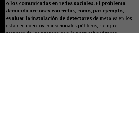
o los comunicados en redes sociales. El problema
demanda acciones concretas, como, por ejemplo,
evaluar la instalación de detectores
de metales en los
establecimientos educacionales públicos, siempre
respetando los protocolos y la normativa vigente.
También es necesario preguntarse qué ocurrió con la
mesa de trabajo que se conformó en abril para enfrentar
la violencia escolar.
Tras los hechos conocidos esta
semana, surgen interrogantes inevitables: ¿se
elaboró algún informe? ¿Se sistematizaron
medidas?
¿La mesa volvió a sesionar? ¿Existen
conclusiones o propuestas concretas para abordar este
fenómeno?
La realidad es que un problema de esta magnitud
requiere mucho más que acciones comunicacionales.
Exige trabajo serio, profundo, permanente y con una
planificación de mediano y largo plazo. No podemos