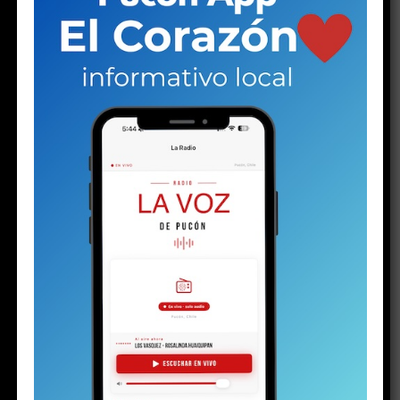
(Apoya el periodismo local e independiente
haciéndote socio de La Voz de Pucón)
El jueves recién pasado se realizó el lanzamiento
del
denominado “Mes de las Termas”, una iniciativa que
desde hace 24 años impulsan las empresas del rubro
termal con el objetivo de fortalecer un mes que,
en
el pasado, era considerado uno de los más débiles para la
actividad turística.
Tal como lo recordó Eugenio Benavente, actual
presidente de la Cámara de Turismo de Pucón y uno de
los gestores de esta iniciativa, con el paso del tiempo
lograron revertir la realidad de agosto. Lo que alguna
vez fue un período económicamente complejo terminó