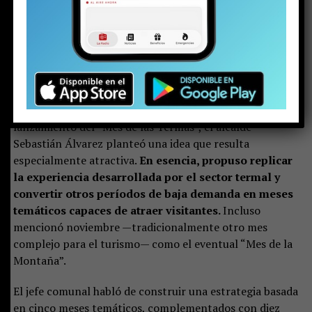
transformándose en uno de los mejores meses para el
turismo termal.
La perseverancia, la visión de largo
plazo y la resiliencia —características propias de los
emprendedores y empresarios— finalmente dieron
los frutos esperados.
En ese contexto, durante su intervención en el
lanzamiento del “Mes de las Termas”, el alcalde
Sebastián Álvarez planteó una idea que resulta
especialmente atractiva.
En esencia, propuso replicar
la experiencia desarrollada por el sector termal y
convertir otros períodos de baja demanda en meses
temáticos capaces de atraer visitantes.
Incluso
mencionó noviembre —tradicionalmente otro mes
complejo para el turismo— como el eventual “Mes de la
Montaña”.
El jefe comunal habló de construir una estrategia basada
en cinco meses temáticos, complementados con diez