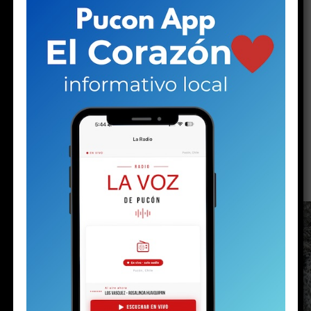
remuneraciones fueron pactadas con el jefe
comunal
ACTUALIDAD
Luego de la nevada viene el viento:
el invierno no da tregua en Pucón
Publicado
17 horas atrás
en
Agosto 8, 2026
Por
prensa