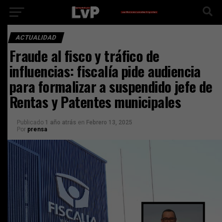
ACTUALIDAD
Fraude al fisco y tráfico de
influencias: fiscalía pide audiencia
para formalizar a suspendido jefe de
Rentas y Patentes municipales
Publicado
1 año atrás
en
Febrero 13, 2025
Por
prensa