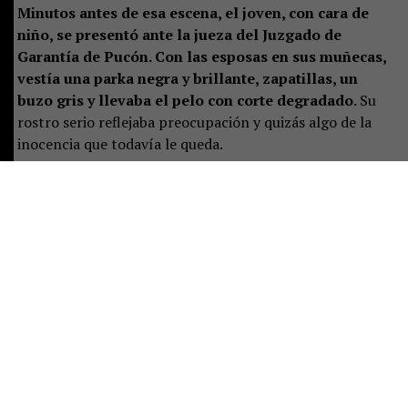
Minutos antes de esa escena, el joven, con cara de
niño, se presentó ante la jueza del Juzgado de
Garantía de Pucón. Con las esposas en sus muñecas,
vestía una parka negra y brillante, zapatillas, un
buzo gris y llevaba el pelo con corte degradado.
Su
rostro serio reflejaba preocupación y quizás algo de la
inocencia que todavía le queda.
La magistrada preguntó por un adulto responsable. Solo
estaba la mujer mayor, quien se presentó como la
madre, junto a las otras dos mujeres.
Ella se sentó al
lado del adolescente, pero pronto aclaró que no
vivía con él y que el joven residía con el padre. Sin
embargo, este aún no llegaba al tribunal.
Por eso le
correspondió responder las preguntas de rigor:
domicilio y correo electrónico para ser notificada de las
actuaciones judiciales que, desde ese momento, el
adolescente deberá enfrentar.