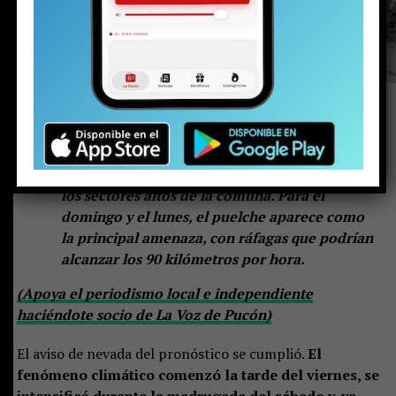
Hasta 60 centímetros de nieve se acumulan en
los sectores altos de la comuna. Para el
domingo y el lunes, el puelche aparece como
la principal amenaza, con ráfagas que podrían
alcanzar los 90 kilómetros por hora.
(Apoya el periodismo local e independiente
haciéndote socio de La Voz de Pucón)
El aviso de nevada del pronóstico se cumplió.
El
fenómeno climático comenzó la tarde del viernes, se