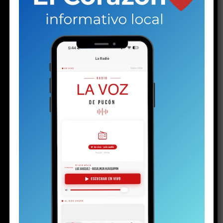
RELATED TOPICS:
DELINCUENCIA
DESTACADO
EDITORIAL
NARCOTRÁFICO
PUCON
VIOLENCIA
NO TE PIERDAS
Mes de las Termas: una buena iniciativa
ESTO PODRÍA GUSTARTE
PuconApp completa su despliegue y ya está
disponible en Android
Solo a los 16: la vida del joven detenido con
un arma y drogas en la investigación por la
riña escolar