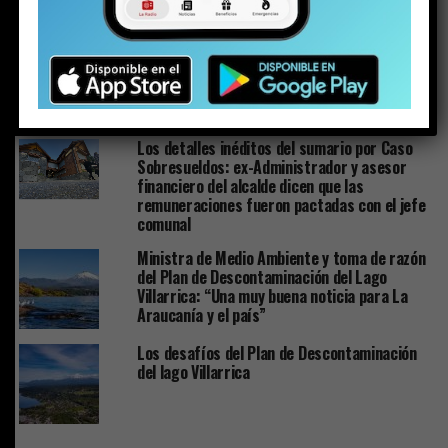
Plan de Descontaminación del Lago Villarrica
sería publicado la próxima semana o en los
próximos diez días
Los detalles inéditos del sumario por Caso
Sobresueldos: ex-Administrador y asesor
financiero del alcalde dicen que las
remuneraciones fueron pactadas con el jefe
comunal
Ministra de Medio Ambiente y toma de razón
del Plan de Descontaminación del Lago
Villarrica: “Una muy buena noticia para La
Araucanía y el país”
Los desafíos del Plan de Descontaminación
del lago Villarrica