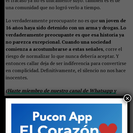
el fracaso ya no es únicamente suyo: también es el de
una comunidad que no logró verlo a tiempo.
Lo verdaderamente preocupante no es que
un joven de
16 años haya sido detenido con un arma y drogas. Lo
verdaderamente preocupante es que esa historia ya
no parezca excepcional. Cuando una sociedad
comienza a acostumbrarse a estas señales
, corre el
riesgo de normalizar lo que nunca debería aceptar. Y
entonces callar deja de ser indiferencia para convertirse
en complicidad. Definitivamente, el silencio no nos hace
inocentes.
(
Hazte miembro de nuestro canal de Whatsapp y
×
recibe las noticias primero
)
Share this:
Facebook
X