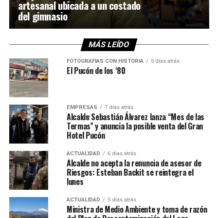
artesanal ubicada a un costado
del gimnasio
MÁS LEÍDO
FOTOGRAFÍAS CON HISTORIA
5 días atrás
El Pucón de los ‘80
EMPRESAS
7 días atrás
Alcalde Sebastián Álvarez lanza “Mes de las
Termas” y anuncia la posible venta del Gran
Hotel Pucón
ACTUALIDAD
6 días atrás
Alcalde no acepta la renuncia de asesor de
Riesgos: Esteban Backit se reintegra el
lunes
ACTUALIDAD
5 días atrás
Ministra de Medio Ambiente y toma de razón