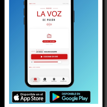
comunal
MÁS NOTICIAS
DEPORTES
8 años atrás
Pucón tiene la primera mujer cinturón negro de
Taekwondo en la historia del pueblo
DEPORTES
8 años atrás
El tradicional Deportivo Pucón celebra 89 años
de historia, fútbol, triunfos y goles
OPINIÓN
8 años atrás
No hay excusas para descontaminar el lago
ACTUALIDAD
8 años atrás
Concejal Cortez pide seriedad al gobierno y
responsabilidad a movimiento
#CaminosComoElHoyo