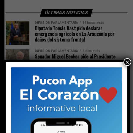
ÚLTIMAS NOTICIAS
DIFUSIÓN PARLAMENTARIA
14 horas atrás
Diputado Tomás Kast pide declarar
emergencia agrícola en La Araucanía por
daños del sistema frontal
DIFUSIÓN PARLAMENTARIA
3 días atrás
Senador Miguel Becker pide al Presidente
×
Kast declarar zona de catástrofe para
comunas de La Araucanía
ACTUALIDAD
4 días atrás
Gobierno reconoce que caminos dañados por
el temporal requerirán un trabajo especial
de Vialidad
REPORTAJES
4 días atrás
Los detalles inéditos del sumario por Caso
Sobresueldos: ex-Administrador y asesor
financiero del alcalde dicen que las
remuneraciones fueron pactadas con el jefe