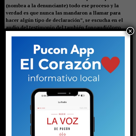
(nombra a la denunciante) todo ese proceso y la
verdad es que nunca las mandaron a llamar para
hacer algún tipo de declaración”, se escucha en el
audio del testimonio del también fonoaudiólogo,
×
quien agrega que, hasta donde sabe, no se tomaron
medidas inmediatas en contra del acosador.
La tesis de la defensa municipal
De acuerdo a las fuentes consultadas por La Voz…,
la
teoría de la defensa de la municipalidad apunta a
que no se está en presencia de un acoso sexual, sino
que de una amistad que se salió de los límites. Y que
incluso hay testigos, que no están aún (no los suben
instantáneamente) en los archivos de audio del
Poder Judicial,
que explican que existía una amistad
entre el supuesto acosador y la eventual víctima y que