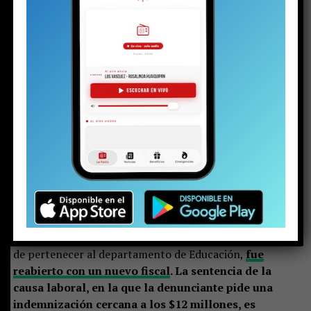
ésta, de alguna forma, se habría salido de los cánones de
costumbre usuales entre colegas.
Además se argumenta que el hecho no se denunció a
tiempo, ya que los testimonios apuntan a que el
supuesto acoso partió en abril y recién se hizo la
denuncia en noviembre.
Además que la profesional,
en definitiva, no aceptó la rebaja de horas por lo que
se le dejó terminar el contrato.
También rechazan que
la razón de que no siguiera trabajando estuvo en un
eventual altercado con Durán o algún otro directivo.
“No es efectivo”, dicen las fuentes consultadas.
Por ahora, el sumario administrativo que fue cerrado sin
cargos, en primera instancia, porque el denunciado dejó
de pertenecer al departamento de Educación,
fue
reabierto con un nuevo fiscal
. La sentencia de la
causa laboral, en la que la denunciante pide una
indemnización cercana a los $12 millones, es