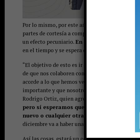
Por lo mismo, por este año los inspectores mun
partes de cortesía a compradores y vendedores d
un efecto pecuniario.
En palabras simples, na
en el tiempo y se espera que para el Año Nuevo 
“El objetivo de esto es ir generando conciencia
de que nos colaboren con la limpieza, obviam
acorde a lo que hemos venido desarrollando y
importante y que nosotros vivimos de los recu
Rodrigo Ortiz, quien agregó:
“Nosotros no es
pero sí esperamos que se vayan reduciend
nuevo o cualquier otra actividad en que es
diciembre va a haber una fiscalización en el com
Así las cosas, estará un equipo de inspectores e