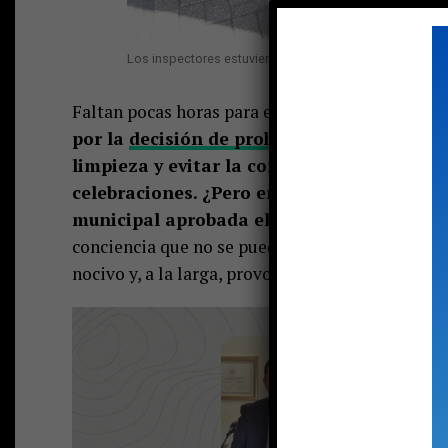
Los inspectores estuvieron en terreno fiscalizando par
Faltan pocas horas para el 2019 y Pucón ha mar
por la
decisión de prohibir el confeti o la
limpieza y evitar la contaminación por est
celebraciones. ¿Pero en qué consistirá la
municipal aprobada el viernes 28 de dicie
conciencia que no se puede prohibir del todo, pe
nocivo y, a la larga, provoca molestias.