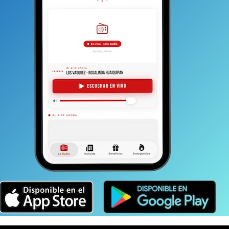
icipales que trabajen esta noche de año nuevo cursarán
el material. Es decir, serán infracciones que no tendrán
die pagará por la infracción.
Esto último cambiará
de 2020 los partes sí tengan que ser cancelados.
 en la comunidad y en los visitantes de que en la medida
ente, vamos a tener una comuna mucho más limpia
 demostrando que el tema ambiental es un tema
rsos naturales”, argumentó el Administrador Municipal,
peramos que la gente no lleve estos elementos,
o en la medida que se van desarrollando los años
tos elementos puedan ser utilizados.
Para este 31 de
ercio en vía pública”.
n la calle fiscalizando la venta y la compra y cursando