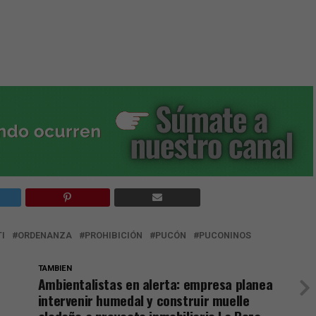
I
ORDENANZA
PROHIBICIÓN
PUCÓN
PUCONINOS
TAMBIEN
Ambientalistas en alerta: empresa planea
intervenir humedal y construir muelle