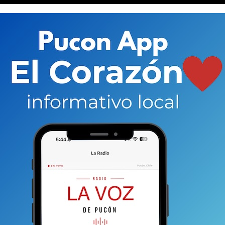
a que se cumpla la ordenanza del confeti.
cado presencia en los medios regionales y nacionales
 chaya (su nombre popular)
. La idea, es aportar a la
e elemento, tradicional en este tipo de
 prohibición materializada en una ordenanza
mbre?
De acuerdo a los directivos municipales, existe la
ro sí crear conciencia en el público de que su uso es