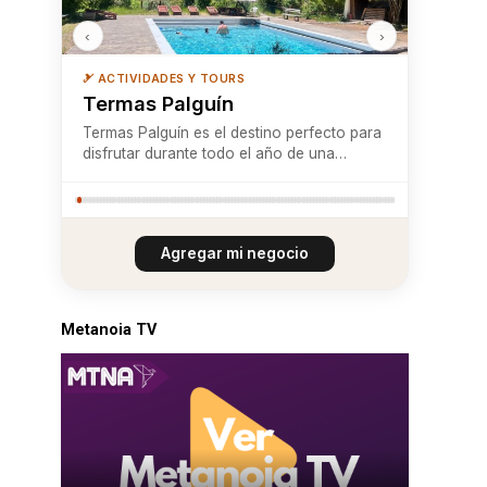
‹
›
🎿 ACTIVIDADES Y TOURS
Termas Palguín
Termas Palguín es el destino perfecto para
disfrutar durante todo el año de una
experiencia de relajación en plena armonía
con la naturaleza. Ubicadas en un entorno
privilegiado, estas termas ofrecen baños
termales privados y piscinas al aire libr...
Agregar mi negocio
Metanoia TV