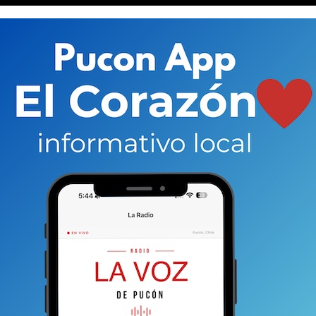
ibilidad de llegar a lo más alto. O al menos verlo un
ca.
Y eso es lo que está viviendo un grupo de 15
s de la Sub 13 de la Escuela Nuestra Señora de
s participan en un torneo infantil de la Conmebol
 el desafío de ellos no es menor.
Enfrentar a los
ros de los clubes más importantes de sudamérica y
al a igual en una cancha.
a podría marcarlos para siempre. Eso, independiente de
ugando o lleguen a ser profesionales. Así lo cree Nicolás
quien está a cargo de la delegación puconina,
a estas alturas una institución en el fútbol local).
ue les permita vivir esta experiencia; compartir
 con otros deportistas de alto nivel. Es, sin duda,
ido: deportivo, personal, grupal y hasta familiar
tiene el día a día y quizás uno no se da cuenta que