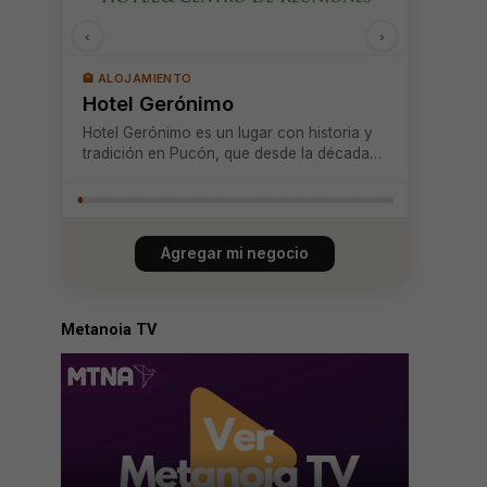
‹
›
🏨 ALOJAMIENTO
Hotel Gerónimo
Hotel Gerónimo es un lugar con historia y
tradición en Pucón, que desde la década
de los 90 ha sabido renovarse
constantemente para liderar en innovación
y servicio hotelero. Con un estilo único
que combina calidez y modernidad,
Agregar mi negocio
ofrecemos espacios...
Metanoia TV