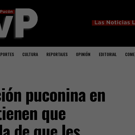
EPORTES
CULTURA
REPORTAJES
OPINIÓN
EDITORIAL
COME
ción puconina en
tienen que
da de que les