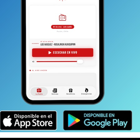
uno se da cuenta que son valorables desde el punt
o
ontexto de que los niños puconinos, casi en su mayoría,
representan a un colegio; pero que en la competencia se
 equipos profesionales de sudamérica. Es decir, es otro
s con Internacional de Porto Alegre,
i, entre otros. O sea, clubes deportivos
odos los días de la semana y tienen competencia
mpetitivo está en uno, dos o hasta tres puntos de
gnificativa para el grupo. Se va a consolidar una muy
enciar para que la comuna siga teniendo este tipo de
 de representar a la comuna en la región y por qué no al
ortamiento de los niños en el período de competencia
 y profesionalismo del cuerpo técnico.
“Sabemos que
r bien. Y en este caso, la cabeza son los