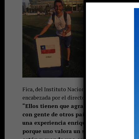
lo menos, la pos
poco más de cer
niños puconino
Fátima, quiene
en Paraguay. Y
mejores semille
pelearles de igu
Y esa experienci
que sigan o no j
Fica, del Instituto Nacional del Deporte (IND), 
encabezada por el director técnico Aldo Garrido (
“Ellos tienen que agradecer a la vida de q
con gente de otros países; jugar y competir
una experiencia enriquecedora en todo sent
porque uno valora un sin fin de cosas que 