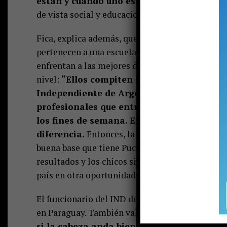
están y cuando uno está lejos de la casa, 
de vista social y educacional”, dice.
Fica, explica además, que hay que mantener el c
pertenecen a una escuela de fútbol municipal y 
enfrentan a las mejores divisiones inferiores de
nivel:
“Ellos compiten con clubes deportivo
Independiente de Argentina, América de Cal
profesionales que entrenan todo el año, t
los fines de semana. Entonces, el nivel co
diferencia.
Entonces, la experiencia va a ser si
buena base que tiene Pucón y que tiene que pot
resultados y los chicos sigan teniendo la opción
país en otra oportunidad”.
El funcionario del IND destaca además el comp
en Paraguay. También valora la responsabilidad
si la cabeza anda bien, el cuerpo va a anda