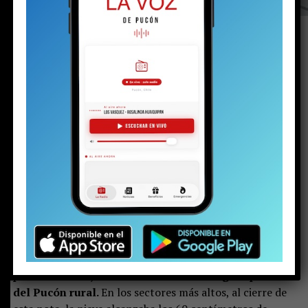
Hasta 60 centímetros de nieve se acumulan en
los sectores altos de la comuna. Para el
domingo y el lunes, el puelche aparece como
la principal amenaza, con ráfagas que podrían
alcanzar los 90 kilómetros por hora.
(Apoya el periodismo local e independiente
haciéndote socio de La Voz de Pucón)
El aviso de nevada del pronóstico se cumplió.
El
fenómeno climático comenzó la tarde del viernes, se
intensificó durante la madrugada del sábado y, ya
por la mañana, el manto blanco cubría gran parte
del Pucón rural.
En los sectores más altos, al cierre de