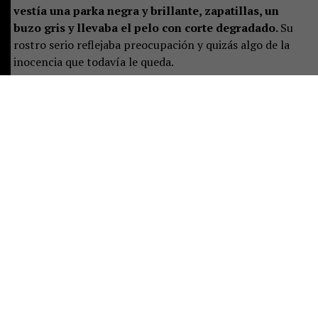
vestía una parka negra y brillante, zapatillas, un
buzo gris y llevaba el pelo con corte degradado.
Su
rostro serio reflejaba preocupación y quizás algo de la
inocencia que todavía le queda.
La magistrada preguntó por un adulto responsable. Solo
estaba la mujer mayor, quien se presentó como la
madre, junto a las otras dos mujeres.
Ella se sentó al
lado del adolescente, pero pronto aclaró que no
vivía con él y que el joven residía con el padre. Sin
embargo, este aún no llegaba al tribunal.
Por eso le
correspondió responder las preguntas de rigor:
domicilio y correo electrónico para ser notificada de las
actuaciones judiciales que, desde ese momento, el
adolescente deberá enfrentar.
Luego de eso, el fiscal Jorge Calderara entregó detalles
de la detención.
Explicó que el análisis del video
viralizado de la pelea permitió a la Sección de