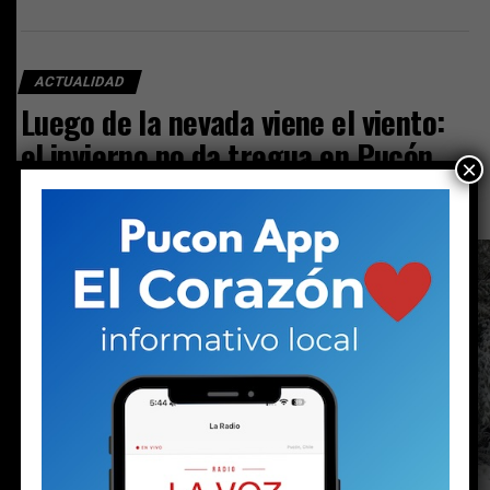
ACTUALIDAD
Luego de la nevada viene el viento:
el invierno no da tregua en Pucón
×
Publicado
8 horas atrás
en
Agosto 8, 2026
Por
prensa