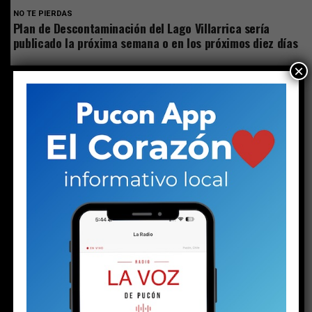
NO TE PIERDAS
Plan de Descontaminación del Lago Villarrica sería
publicado la próxima semana o en los próximos diez días
×
ESTO PODRÍA GUSTARTE
El silencio de los (no) inocentes
PuconApp completa su despliegue y ya está
disponible en Android
Plan de Descontaminación del Lago Villarrica
sería publicado la próxima semana o en los
próximos diez días
Los detalles inéditos del sumario por Caso