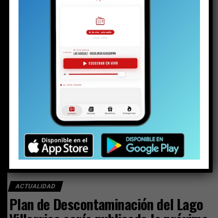
Sobresueldos: ex-Administrador y asesor
financiero del alcalde dicen que las
remuneraciones fueron pactadas con el jefe
comunal
Ministra de Medio Ambiente y toma de razón
del Plan de Descontaminación del Lago
Villarrica: “Una muy buena noticia para La
Araucanía y el país”
Los desafíos del Plan de Descontaminación
del lago Villarrica
ACTUALIDAD
Plan de Descontaminación del Lago